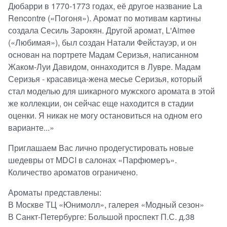
Дюбарри в 1770-1773 годах, её другое название La
Rencontre («Погоня»). Аромат по мотивам картины
создала Сесиль Зарокян. Другой аромат, L'Aimee
(«Любимая»), был создан Натали Фейстауэр, и он
основан на портрете Мадам Серизья, написанном
Жаком-Луи Давидом, оннаходится в Лувре. Мадам
Серизья - красавица-жена месье Серизья, который
стал моделью для шикарного мужского аромата в этой
же коллекции, он сейчас еще находится в стадии
оценки. Я никак не могу остановиться на одном его
варианте...»
Приглашаем Вас лично продегустировать новые
шедевры от MDCI в салонах «Парфюмеръ».
Количество ароматов ограничено.
Ароматы представлены:
В Москве ТЦ «Юнимолл», галерея «Модный сезон»
В Санкт-Петербурге: Большой проспект П.С. д.38