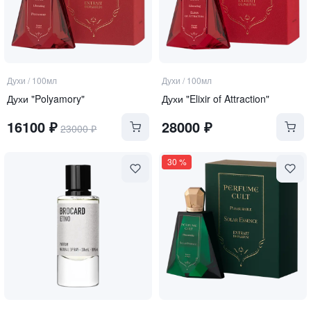
Духи
/
100мл
Духи
/
100мл
Духи "Polyamory"
Духи "Elixir of Attraction"
16100
₽
28000
₽
23000
₽
30
%