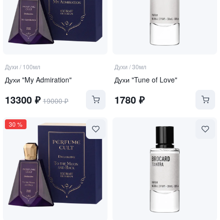
Духи
/
100мл
Духи
/
30мл
Духи "My Admiration"
Духи "Tune of Love"
13300
₽
1780
₽
19000
₽
30
%