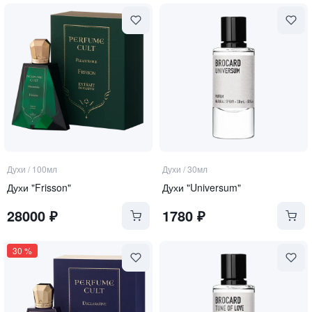
Духи
/
100мл
Духи
/
30мл
Духи "Frisson"
Духи "Universum"
28000
₽
1780
₽
30
%