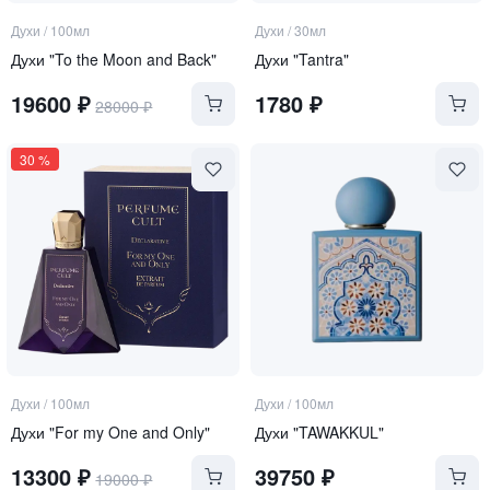
Духи
/
100мл
Духи
/
30мл
Духи "To the Moon and Back"
Духи "Tantra"
19600
₽
1780
₽
28000
₽
30
%
Духи
/
100мл
Духи
/
100мл
Духи "For my One and Only"
Духи "TAWAKKUL"
13300
₽
39750
₽
19000
₽