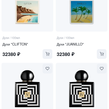
Духи
/
100мл
Духи
/
100мл
Духи "CLIFTON"
Духи "JUANILLO"
32380
₽
32380
₽