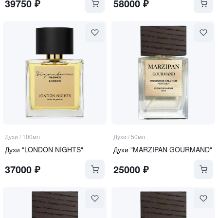
39750
₽
58000
₽
Духи
/
100мл
Духи
/
50мл
Духи "LONDON NIGHTS"
Духи "MARZIPAN GOURMAND"
37000
₽
25000
₽