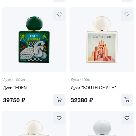
Духи
/
100мл
Духи
/
100мл
Духи "EDEN"
Духи "SOUTH OF 5TH"
39750
₽
32380
₽