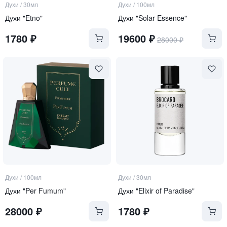
Духи
/
30мл
Духи
/
100мл
Духи "Etno"
Духи "Solar Essence"
1780
₽
19600
₽
28000
₽
Духи
/
100мл
Духи
/
30мл
Духи "Per Fumum"
Духи "Elixir of Paradise"
28000
₽
1780
₽