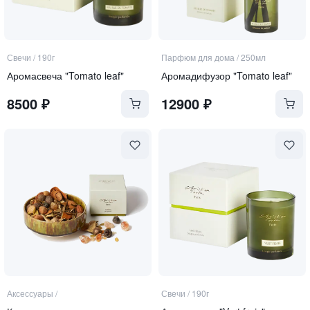
Свечи
/
190г
Парфюм для дома
/
250мл
Аромасвеча "Tomato leaf"
Аромадифузор "Tomato leaf"
8500
₽
12900
₽
Аксессуары
/
Свечи
/
190г