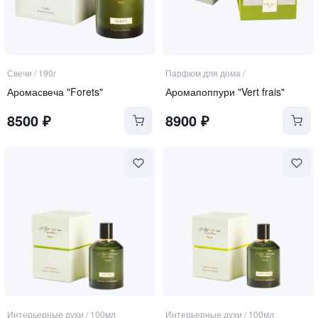
Свечи
/
190г
Парфюм для дома
/
Аромасвеча "Forets"
Аромапоппури "Vert frais"
8500
₽
8900
₽
Интерьерные духи
/
100мл
Интерьерные духи
/
100мл