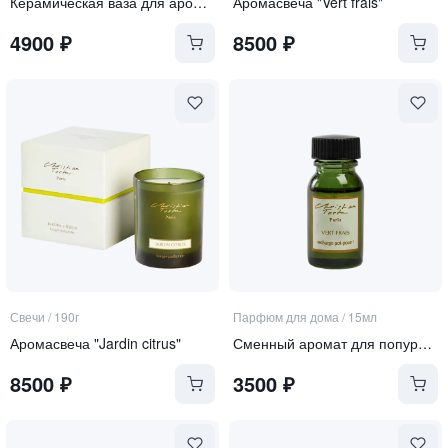
Керамическая ваза для аромапопурри
Аромасвеча "Vert frais"
4900
₽
8500
₽
Свечи
/
190г
Парфюм для дома
/
15мл
Аромасвеча "Jardin citrus"
Сменный аромат для попурри "Vert frais"
8500
₽
3500
₽