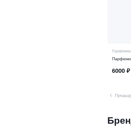
Парфюмиро
Парфюмиро
6000
₽
Предыд
Брен