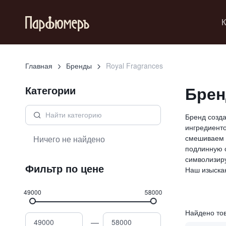
К
Главная
Бренды
Royal Fragrances
Брен
Категории
Бренд созда
ингредиенто
смешиваем 
Ничего не найдено
подлинную с
символизиру
Фильтр по цене
Наш изыскан
49000
58000
Найдено то
—