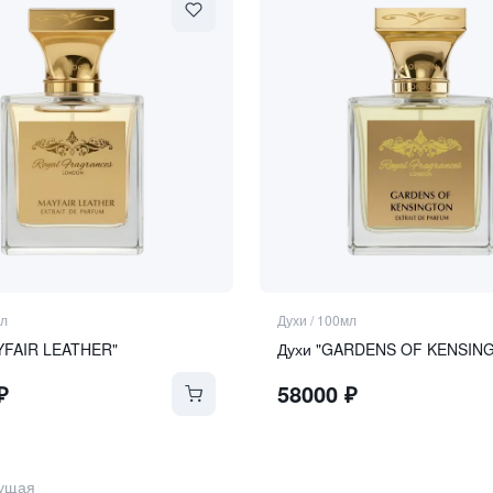
л
Духи
/
100мл
YFAIR LEATHER"
Духи "GARDENS OF KENSIN
₽
58000
₽
ущая