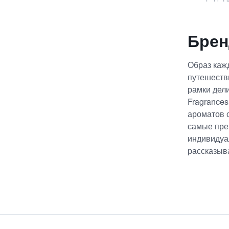
Брен
Образ каж
путешестви
рамки дели
Fragrance
ароматов 
самые пре
индивидуа
рассказыв