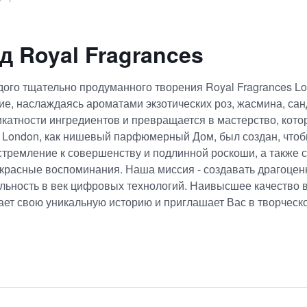
д
Royal Fragrances
дого тщательно продуманного творения Royal Fragrances L
е, наслаждаясь ароматами экзотических роз, жасмина, сан
катности ингредиентов и превращается в мастерство, кото
s London, как нишевый парфюмерный Дом, был создан, чтоб
стремление к совершенству и подлинной роскоши, а также
красные воспоминания. Наша миссия - создавать драгоце
льность в век цифровых технологий. Наивысшее качество 
ает свою уникальную историю и приглашает Вас в творческ