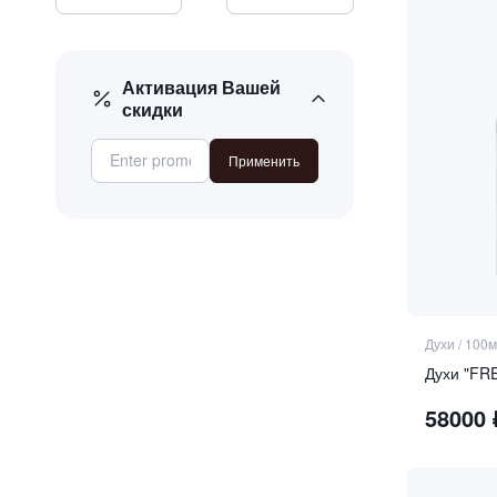
Активация Вашей
скидки
Применить
Духи
/
100м
Духи "FR
58000