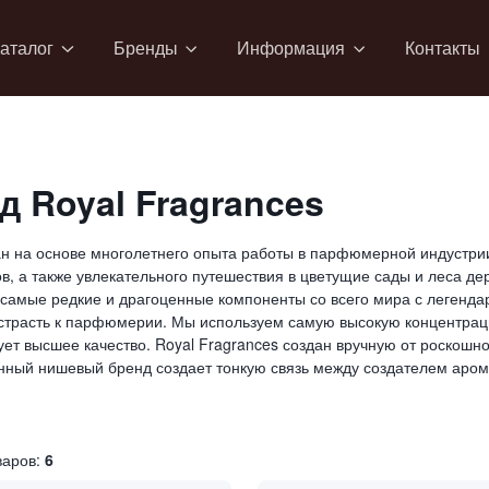
аталог
Бренды
Информация
Контакты
д Royal Fragrances
н на основе многолетнего опыта работы в парфюмерной индустрии
в, а также увлекательного путешествия в цветущие сады и леса де
самые редкие и драгоценные компоненты со всего мира с легенд
трасть к парфюмерии. Мы используем самую высокую концентрацию
ет высшее качество. Royal Fragrances создан вручную от роскошн
ный нишевый бренд создает тонкую связь между создателем арома
варов:
6