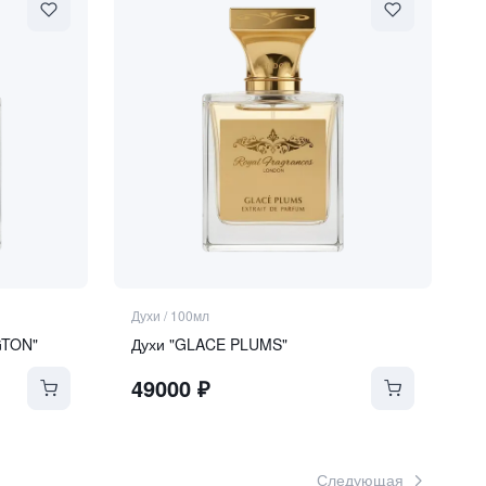
Духи
/
100мл
GTON"
Духи "GLACE PLUMS"
49000
₽
Следующая