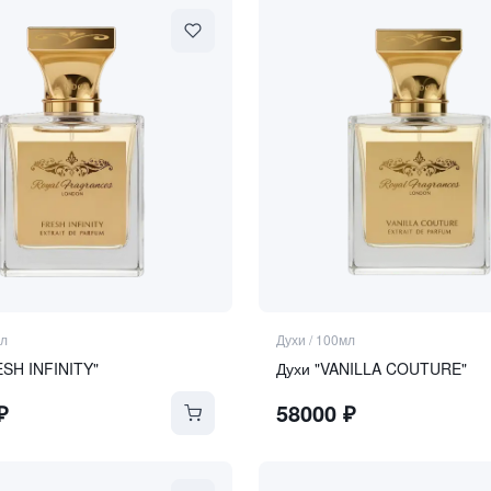
л
Духи
/
100мл
ESH INFINITY"
Духи "VANILLA COUTURE"
₽
58000
₽