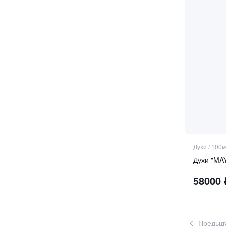
Духи
/
100м
Духи "MA
58000
Предыд