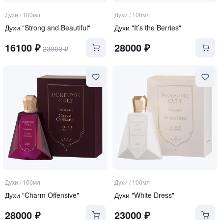
Духи
/
100мл
Духи
/
100мл
Духи "Strong and Beautiful"
Духи "It’s the Berries"
16100
₽
28000
₽
23000
₽
Духи
/
100мл
Духи
/
100мл
Духи "Charm Offensive"
Духи "White Dress"
28000
₽
23000
₽