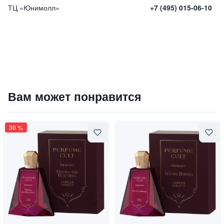
ТЦ «Юнимолл»
+7 (495) 015-06-10
Духи "Per Fumum" / "Через дым"
Вам может понравится
28000
₽
9 840 ₽
30
%