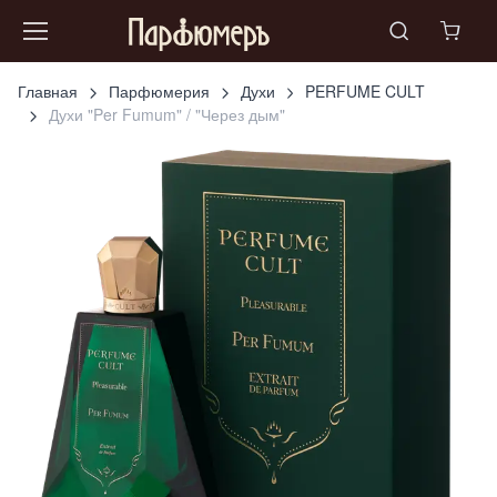
Главная
Парфюмерия
Духи
PERFUME CULT
Духи "Per Fumum" / "Через дым"