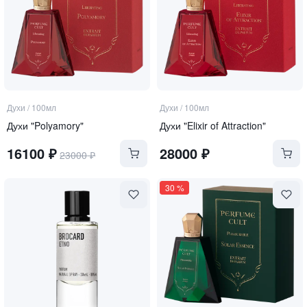
Духи
/
100мл
Духи
/
100мл
Духи "Polyamory"
Духи "Elixir of Attraction"
16100
₽
28000
₽
23000
₽
30
%