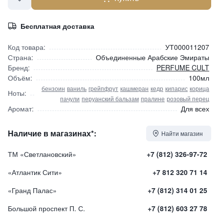
Бесплатная доставка
Код товара:
УТ000011207
Страна:
Объединенные Арабские Эмираты
Бренд:
PERFUME CULT
Объём:
100мл
бензоин
ваниль
грейпфрут
кашмеран
кедр
кипарис
корица
Ноты:
пачули
перуанский бальзам
пралине
розовый перец
Аромат:
Для всех
Наличие в магазинах*:
Найти магазин
ТМ «Светлановский»
+7 (812) 326-97-72
«Атлантик Сити»
+7 812 320 71 14
«Гранд Палас»
+7 (812) 314 01 25
Большой проспект П. С.
+7 (812) 603 27 78