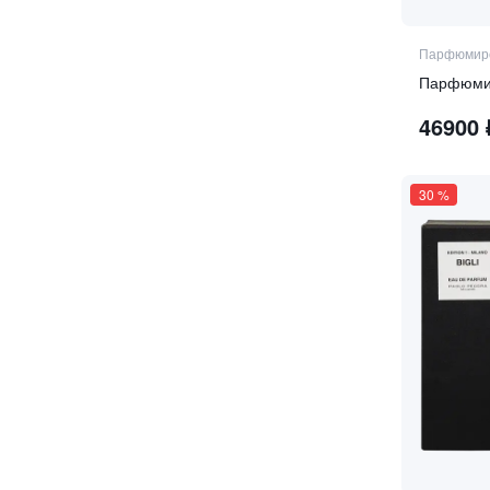
мускус
мята
Парфюмиро
нероли
Парфюмир
османтус
46900
острые оттенки пименто
пачули
30
%
перец
перуанский бальзам
петалия
пион
пралине
ревень
роза
розовый перец
сандал
сахар