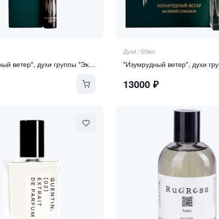
Духи
/
50мл
"Изумрудный ветер", духи группы "Экстра"
13000
₽