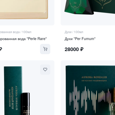
ванная вода
/
100мл
Духи
/
100мл
ованная вода "Perle Rare"
Духи "Per Fumum"
₽
28000
₽