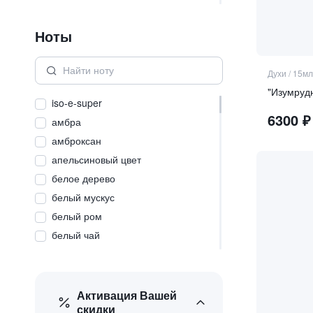
RUDROSS
(
2
)
SYNONYME
(
1
)
Ноты
YeYe
(
1
)
Духи
/
15мл
iso-e-super
6300
₽
амбра
амброксан
апельсиновый цвет
белое дерево
белый мускус
белый ром
белый чай
бензоин
бергамот
благовония
Активация Вашей
скидки
бобы тонка