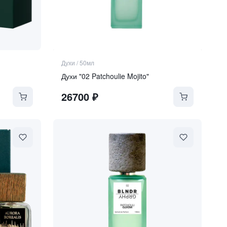
Духи
/
50мл
Духи "02 Patchoulie Mojito"
26700
₽