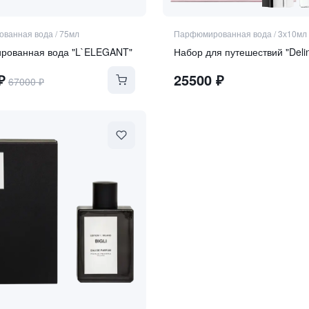
ванная вода
/
75мл
Парфюмированная вода
/
3х10мл
ованная вода "L`ELEGANT"
Набор для путешествий "Deli
₽
25500
₽
67000
₽