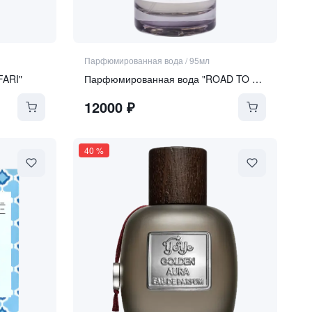
Парфюмированная вода
/
95мл
FARI"
Парфюмированная вода "ROAD TO PARADISE"
12000
₽
40
%