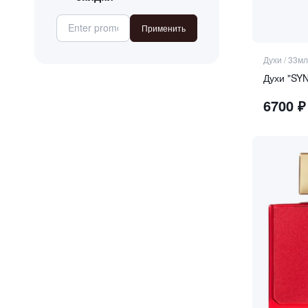
ваниль
Применить
ветивер
ветивер
Духи
/
33мл
грейпфрут
Духи "SY
груша
6700
₽
давана
древесные аккорды
жасмин
ирис
кардамон
кашемировое дерево
кашмеран
кедр
кипарис
кожа
корица