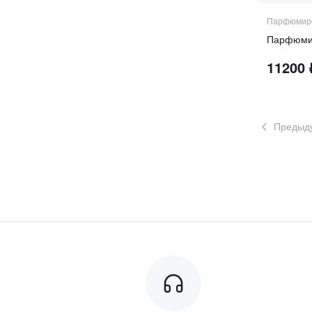
турецкая роза
уд
Парфюмиро
флёрдоранж
Парфюмир
черный перец
11200
шафран
эвкалипт
эссенция бергамота
Предыд
янтарное дерево