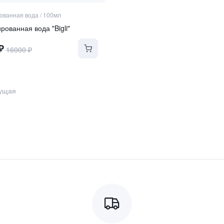
ванная вода
/
100мл
ованная вода "Bigli"
₽
16000
₽
ущая