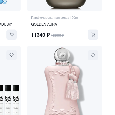
Парфюмированная вода
/
100ml
ADUSK"
GOLDEN AURA
11340
₽
18900
₽