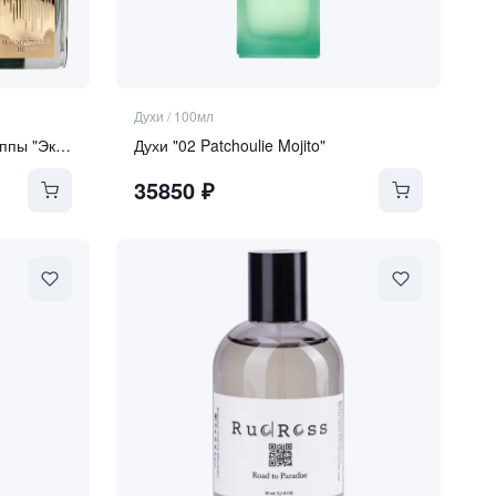
Духи
/
100мл
"Изумрудный ветер", духи группы "Экстра"
Духи "02 Patchoulie Mojito"
35850
₽