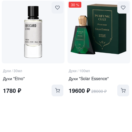
30
%
Духи
/
30мл
Духи
/
100мл
Духи "Etno"
Духи "Solar Essence"
1780
₽
19600
₽
28000
₽