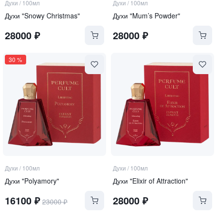
Духи
/
100мл
Духи
/
100мл
Духи "Snowy Christmas"
Духи "Mum’s Powder"
28000
₽
28000
₽
30
%
Духи
/
100мл
Духи
/
100мл
Духи "Polyamory"
Духи "Elixir of Attraction"
16100
₽
28000
₽
23000
₽