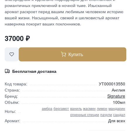
романтичных приключений в ночной тьме. Изысканный
аромат раскроет перед вашим любимым человеком историю
вашей жизни. Насыщенный, свежий и шелковистый аромат
наверняка покорит ваших поклонников.
37000
₽
Купить
Бесплатная доставка
Код товара:
УТ000013550
Страна:
Англия
Бренд:
Signature
Объём:
100мл
амбра
бергамот
ваниль
жасмин
лимон
мандарин
Ноты:
огненные специи
пачули
сандал
Аромат:
Для всех