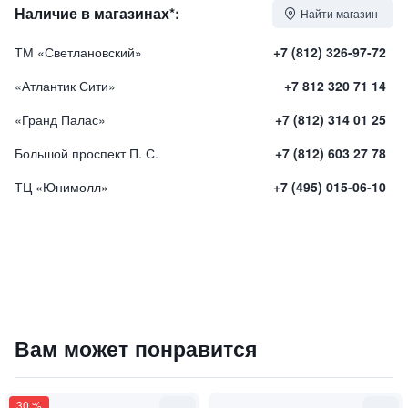
Наличие в магазинах*:
Найти магазин
ТМ «Светлановский»
+7 (812) 326-97-72
«Атлантик Сити»
+7 812 320 71 14
«Гранд Палас»
+7 (812) 314 01 25
Большой проспект П. С.
+7 (812) 603 27 78
ТЦ «Юнимолл»
+7 (495) 015-06-10
Духи "LONDON NIGHTS" / "Лондонские ночи"
Вам может понравится
37000
₽
9 840 ₽
30
%