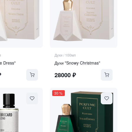
л
Духи
/
100мл
e Dress"
Духи "Snowy Christmas"
₽
28000
₽
30
%