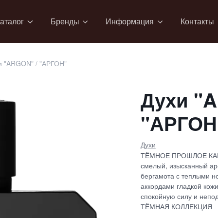
аталог
Бренды
Информация
Контакты
и "ARGON" / "АРГОН"
Духи "A
"АРГОН
Духи
ТЁМНОЕ ПРОШЛОЕ КАК 
смелый, изысканный ар
бергамота с теплыми н
аккордами гладкой кожи
спокойную силу и непод
ТЁМНАЯ КОЛЛЕКЦИЯ