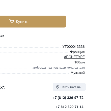
Купить
вка
УТ000013336
Франция
ARCHÉTYPE
100мл
амброксан
ваниль
кедр
кожа
сандал
Мужской
х*:
Найти магазин
+7 (812) 326-97-72
+7 812 320 71 14