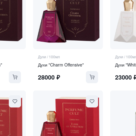
Духи
/
100мл
Духи
/
100м
s"
Духи "Charm Offensive"
Духи "Whit
28000
₽
23000