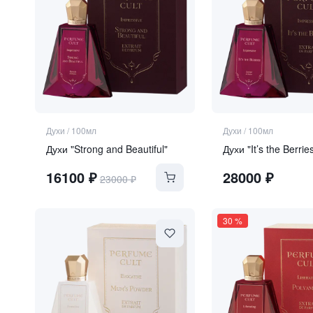
Духи
/
100мл
Духи
/
100мл
Духи "Strong and Beautiful"
Духи "It’s the Berrie
16100
₽
28000
₽
23000
₽
30
%