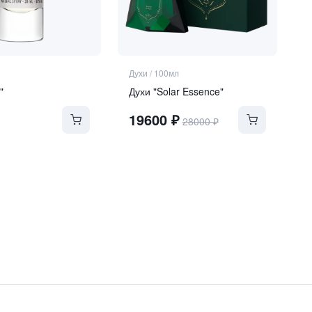
Духи
/
100мл
"
Духи "Solar Essence"
19600
₽
28000
₽