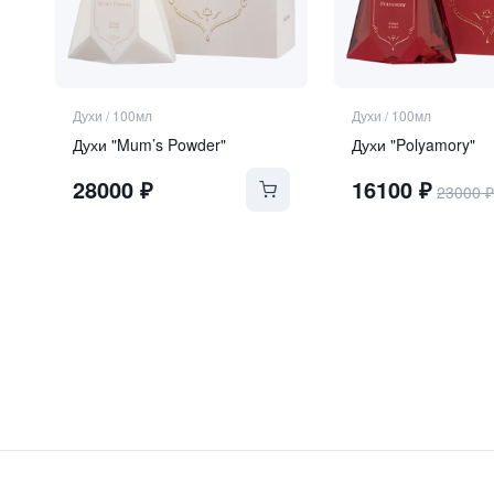
Духи
/
100мл
Духи
/
100мл
Духи "Mum’s Powder"
Духи "Polyamory"
28000
₽
16100
₽
23000