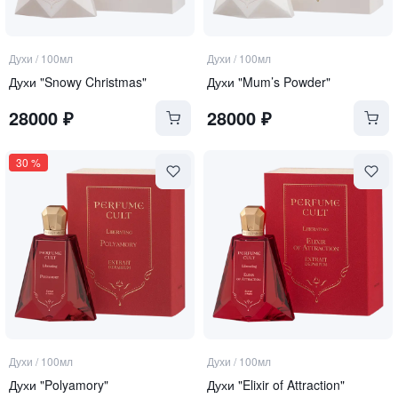
Духи
/
100мл
Духи
/
100мл
Духи "Snowy Christmas"
Духи "Mum’s Powder"
28000
₽
28000
₽
30
%
Духи
/
100мл
Духи
/
100мл
Духи "Polyamory"
Духи "Elixir of Attraction"