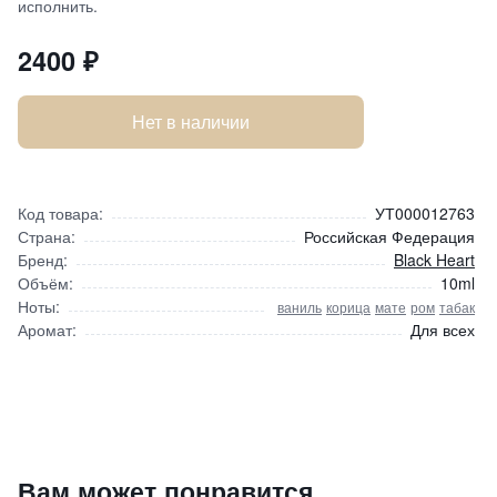
исполнить.
2400
₽
Нет в наличии
Код товара:
УТ000012763
Страна:
Российская Федерация
Бренд:
Black Heart
Объём:
10ml
Ноты:
ваниль
корица
мате
ром
табак
Аромат:
Для всех
Духи Hesoyam Matters
Вам может понравится
2400
₽
9 840 ₽