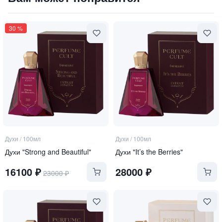
30
%
Духи
/
100мл
Духи
/
100мл
Духи "Strong and Beautiful"
Духи "It’s the Berries"
16100
₽
28000
₽
23000
₽