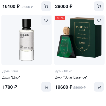
16100
₽
28000
₽
23000
₽
30
%
Духи
/
30мл
Духи
/
100мл
Духи "Etno"
Духи "Solar Essence"
1780
₽
19600
₽
28000
₽