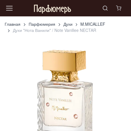
Главная
Парфюмерия
Духи
M.MICALLEF
Духи "Нота Ванили" / Note Vanillee NECTAR