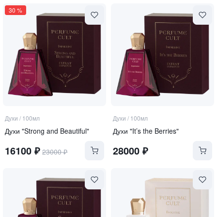
30
%
Духи
/
100мл
Духи
/
100мл
Духи "Strong and Beautiful"
Духи "It’s the Berries"
16100
₽
28000
₽
23000
₽