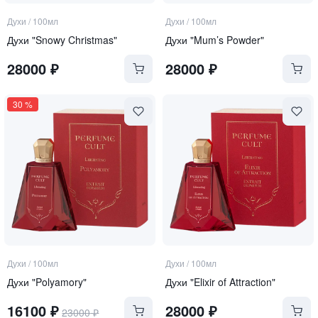
Духи
/
100мл
Духи
/
100мл
Духи "Snowy Christmas"
Духи "Mum’s Powder"
28000
₽
28000
₽
30
%
Духи
/
100мл
Духи
/
100мл
Духи "Polyamory"
Духи "Elixir of Attraction"
16100
₽
28000
₽
23000
₽