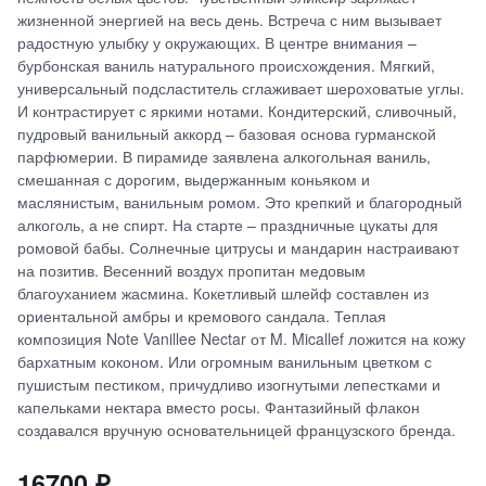
жизненной энергией на весь день. Встреча с ним вызывает
радостную улыбку у окружающих. В центре внимания –
бурбонская ваниль натурального происхождения. Мягкий,
универсальный подсластитель сглаживает шероховатые углы.
И контрастирует с яркими нотами. Кондитерский, сливочный,
пудровый ванильный аккорд – базовая основа гурманской
парфюмерии. В пирамиде заявлена алкогольная ваниль,
смешанная с дорогим, выдержанным коньяком и
маслянистым, ванильным ромом. Это крепкий и благородный
алкоголь, а не спирт. На старте – праздничные цукаты для
ромовой бабы. Солнечные цитрусы и мандарин настраивают
на позитив. Весенний воздух пропитан медовым
благоуханием жасмина. Кокетливый шлейф составлен из
ориентальной амбры и кремового сандала. Теплая
композиция Note Vanillee Nectar от M. Micallef ложится на кожу
бархатным коконом. Или огромным ванильным цветком с
пушистым пестиком, причудливо изогнутыми лепестками и
капельками нектара вместо росы. Фантазийный флакон
создавался вручную основательницей французского бренда.
16700
₽