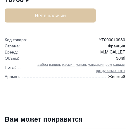
Нет в наличии
Код товара:
УТ000010980
Страна:
Франция
Бренд:
M.MICALLEF
Объём:
30ml
амбра
ваниль
жасмин
коньяк
мандарин
ром
сандал
Ноты:
цитрусовые ноты
Аромат:
Женский
Духи "Нота Ванили" / Note Vanillee NECTAR
Вам может понравится
16700
₽
9 840 ₽