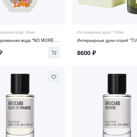
ванная вода
/
60мл
Интерьерные духи
/
100мл
Парфюмированная вода "NO MORE LOVE"
₽
8600
₽