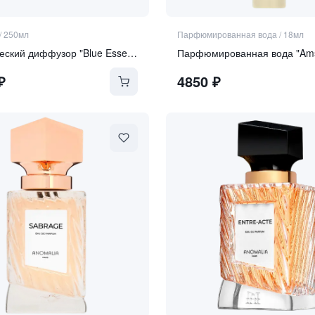
/
250мл
Парфюмированная вода
/
18мл
Ароматический диффузор "Blue Essence"
₽
4850
₽