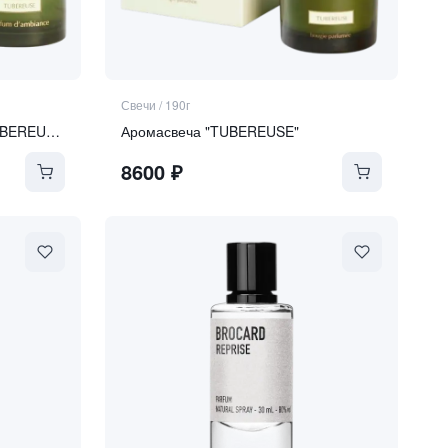
Свечи
/
190г
Интерьерные духи-спрей "TUBEREUSE"
Аромасвеча "TUBEREUSE"
8600
₽