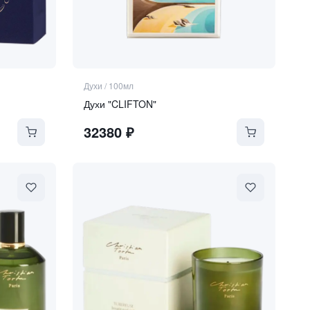
Духи
/
100мл
Духи "CLIFTON"
32380
₽