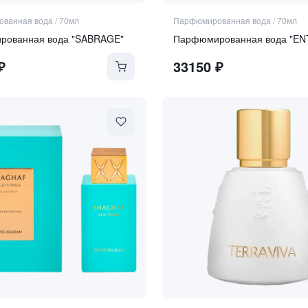
ванная вода
/
70мл
Парфюмированная вода
/
70мл
рованная вода "SABRAGE"
₽
33150
₽