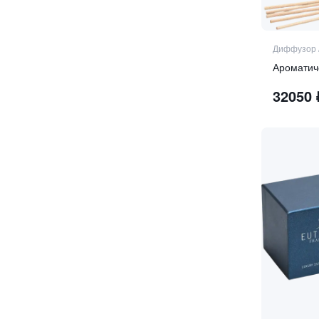
ветивер
ветивер
виноград
Диффузор
влажная древесина
водные ноты
32050
водяная лилия
гардения
гаяк
гвоздика
гелиотроп
гелиотроп
герань
гиацинт
голубая ромашка
грейпфрут
груша
гуава