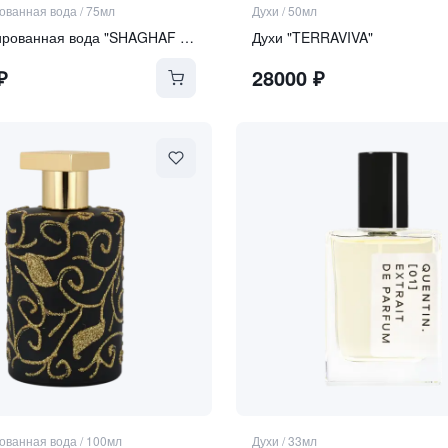
ванная вода
/
75мл
Духи
/
50мл
Парфюмированная вода "SHAGHAF OUD TONKA"
Духи "TERRAVIVA"
₽
28000
₽
ванная вода
/
100мл
Духи
/
33мл