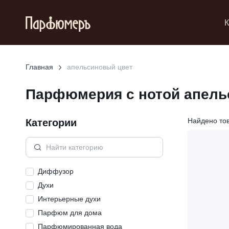
К
Главная
апельсиновый цвет
Парфюмерия с нотой
апель
Категории
Найдено то
Диффузор
Духи
Интерьерные духи
Парфюм для дома
Парфюмированная вода