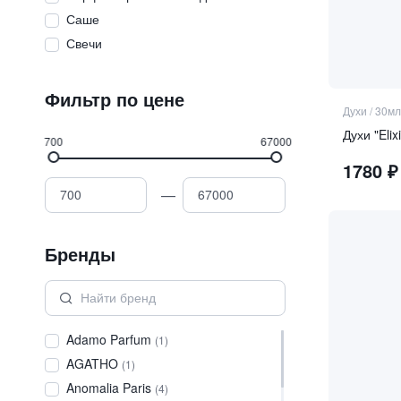
Саше
Свечи
Фильтр по цене
Духи
/
30мл
Духи "Elix
700
67000
1780
₽
—
Бренды
Adamo Parfum
(
1
)
AGATHO
(
1
)
Anomalia Paris
(
4
)