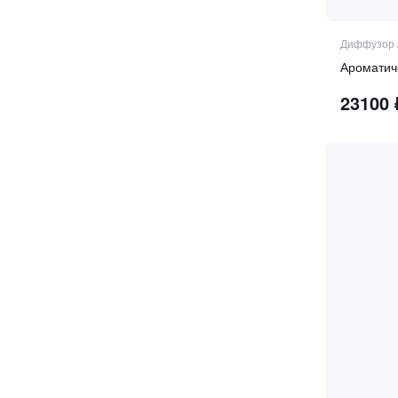
Дерево Акигала
древесные аккорды
Диффузор
дубовый мох
дыня
23100
жасмин
жасмин самбак
желтая роза
жимолость
замша
зеленые ноты
зелёный чай
зелень
иланг-иланг
имбирь
инжир
ирис