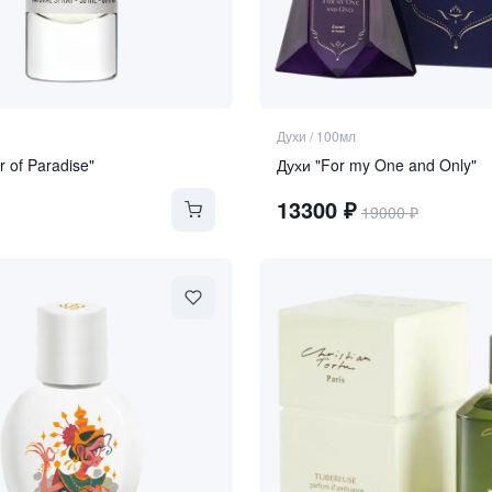
Духи
/
100мл
ir of Paradise"
Духи "For my One and Only"
13300
₽
19000
₽