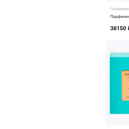
ирис абсолю
итальянский бергамот
Парфюмиро
калла
Парфюми
карамель
38150
кардамон
кастореум
кашемировое дерево
кашмеран
кедр
кожа
кориандр
кувшинка
кумин
лабданум
ладан
лайм
ландыш