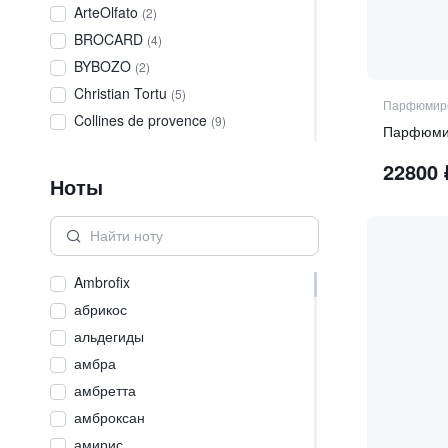
ArteOlfato
(
2
)
BROCARD
(
4
)
BYBOZO
(
2
)
Christian Tortu
(
5
)
Парфюмиро
Collines de provence
(
9
)
Cosmogony
(
4
)
22800
Euthalia Fragrances
(
4
)
Ноты
EX NIHILO
(
2
)
GENYUM
(
1
)
GUSTAU
(
1
)
Ambrofix
JIJIDE
(
1
)
абрикос
LEN
(
1
)
альдегиды
MAISON OUD
(
2
)
амбра
MDCI
(
1
)
амбретта
NAYASSIA
(
4
)
амброксан
Paolo Gigli
(
4
)
амирис
PERFUME CULT
(
1
)