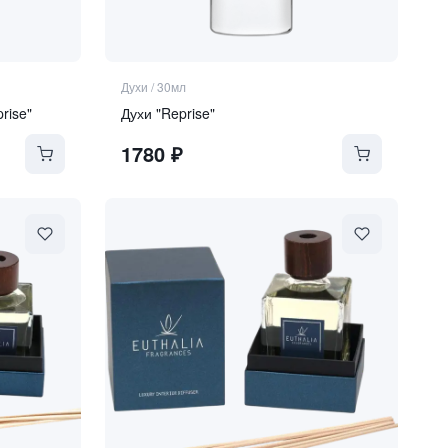
Духи
/
30мл
rise"
Духи "Reprise"
1780
₽