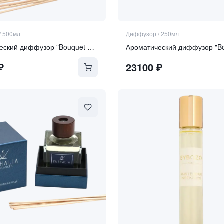
/
500мл
Диффузор
/
250мл
Ароматический диффузор "Bouquet Royal"
₽
23100
₽