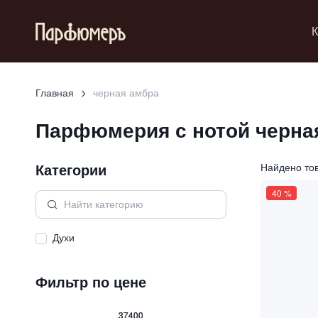
К
Главная
черная амбра
Парфюмерия с нотой
черна
Категории
Найдено то
40
%
Духи
Фильтр по цене
37400
37400