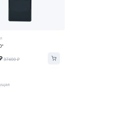
л
O"
₽
37400
₽
ущая