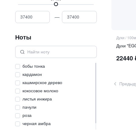
—
Ноты
Духи
/
100м
Духи "EG
22440
бобы тонка
кардамон
кашмирское дерево
Предыд
кокосовое молоко
листья инжира
пачули
роза
черная амбра
чёрная смородина