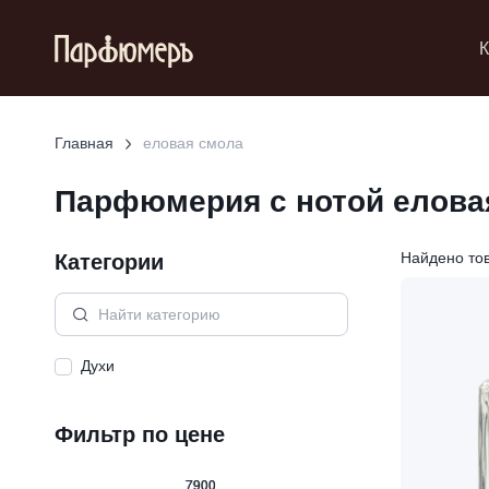
К
Главная
еловая смола
Парфюмерия с нотой
елова
Категории
Найдено то
Духи
Фильтр по цене
7900
7900