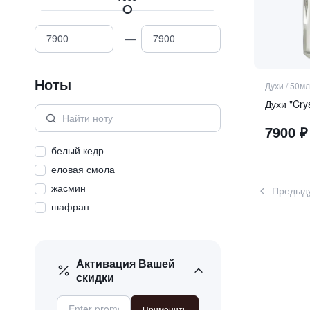
—
Ноты
Духи
/
50мл
Духи "Cry
7900
₽
белый кедр
еловая смола
жасмин
Предыд
шафран
Активация Вашей
скидки
Применить