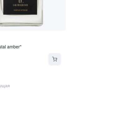
stal amber"
ущая