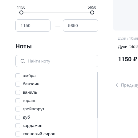
1150
5650
—
Духи
/
10мл
Ноты
Духи "Sol
1150
₽
амбра
бензоин
Предыд
ваниль
герань
грейпфрут
дуб
кардамон
кленовый сироп