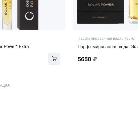
Парфюмированная вода
/
100мл
ar Power" Extra
Парфюмированная вода "Sola
5650
₽
ущая