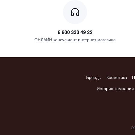
пачули
пихта
ревень
роза из Грасса
8 800 333 49 22
розовый перец
ОНЛАЙН консультант интернет магазина
слива
смородина
фиалка
чёрная смородина
Бренды
Косметика
П
История компании
ОО