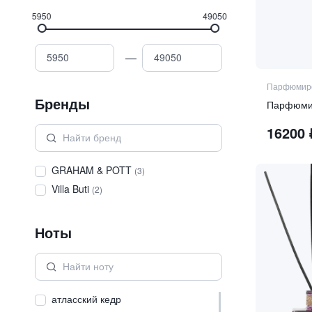
5950
49050
—
Парфюмиро
Бренды
16200
GRAHAM & POTT
(
3
)
Villa Buti
(
2
)
Ноты
атласский кедр