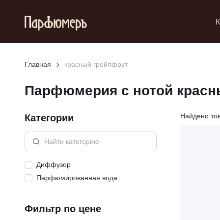
К
Главная
красный грейпфрут
Парфюмерия с нотой
красн
Категории
Найдено то
Диффузор
Парфюмированная вода
Фильтр по цене