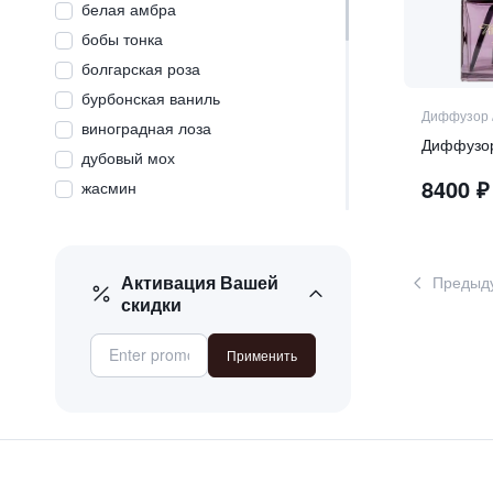
белая амбра
бобы тонка
болгарская роза
бурбонская ваниль
Диффузор
виноградная лоза
дубовый мох
8400
₽
жасмин
калабрийский бергамот
клюква
красный виноград
Активация Вашей
Предыд
скидки
красный грейпфрут
личи
Применить
мадагаскарская ваниль
майсурский сандал
малина
мандарин
мускус