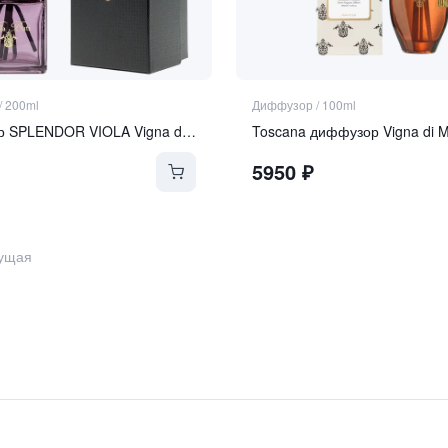
/
200ml
Диффузор
/
100ml
Диффузор SPLENDOR VIOLA Vigna di Montalcino
Toscana диффузор Vigna di M
5950
₽
ущая