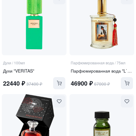
Духи
/
100мл
Парфюмированная вода
/
75мл
Духи "VERITAS"
Парфюмированная вода "L`ELEGANT"
22440
₽
46900
₽
37400
₽
67000
₽