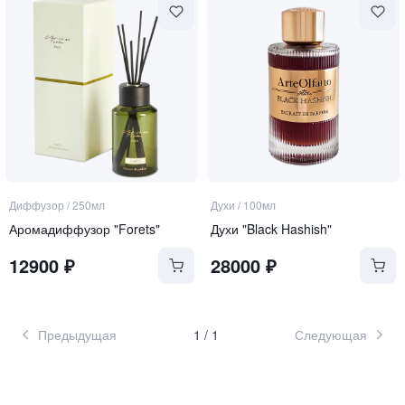
Диффузор
/
250мл
Духи
/
100мл
Аромадиффузор "Forets"
Духи "Black Hashish"
12900
₽
28000
₽
Предыдущая
1
/
1
Следующая