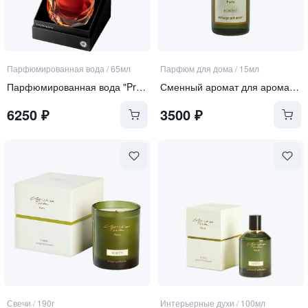
Парфюмированная вода
/
65мл
Парфюм для дома
/
15мл
Парфюмированная вода "Proserpina"
Сменный аромат для аромапопурри "Forets"
6250
₽
3500
₽
Свечи
/
190г
Интерьерные духи
/
100мл