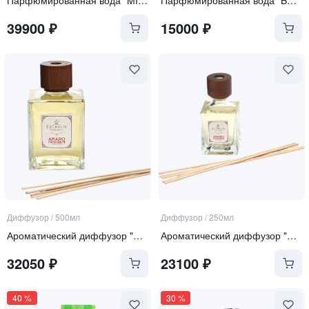
39900
₽
15000
₽
Диффузор
/
500мл
Диффузор
/
250мл
Ароматический диффузор "Amaro Fabbrizii"
Ароматический диффузор "Amaro Fabbrizii"
32050
₽
23100
₽
40
%
30
%