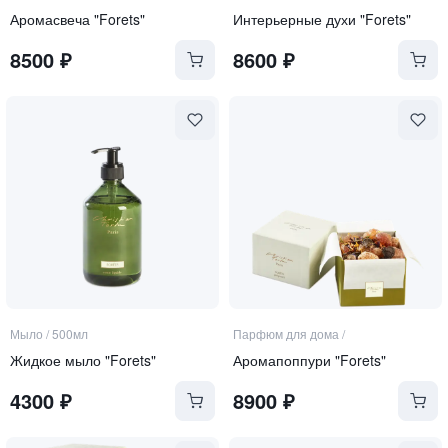
Аромасвеча "Forets"
Интерьерные духи "Forets"
8500
₽
8600
₽
Мыло
/
500мл
Парфюм для дома
/
Жидкое мыло "Forets"
Аромапоппури "Forets"
4300
₽
8900
₽