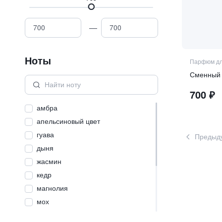
—
Ноты
Парфюм дл
700
₽
амбра
апельсиновый цвет
гуава
Предыд
дыня
жасмин
кедр
магнолия
мох
мускус