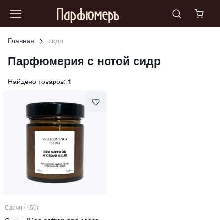
Главная
сидр
Парфюмерия с нотой
сидр
Найдено товаров:
1
Свечи
/
150г
Свеча "Red saffron and cedar blue"