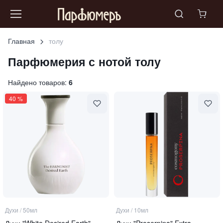
Главная
толу
Парфюмерия с нотой
толу
Найдено товаров:
6
40
%
Духи
/
50мл
Духи
/
10мл
Духи "White Desired Earth"
Духи "Proserpina" Extra