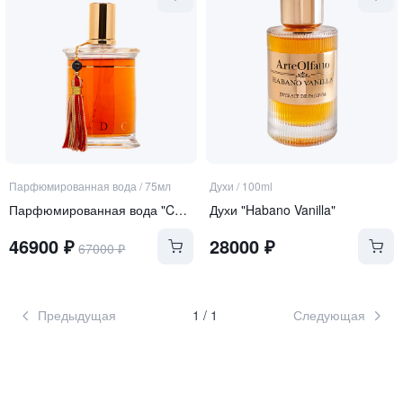
Парфюмированная вода
/
75мл
Духи
/
100ml
Парфюмированная вода "Chypre Palatin"
Духи "Habano Vanilla"
46900
₽
28000
₽
67000
₽
Предыдущая
1
/
1
Следующая