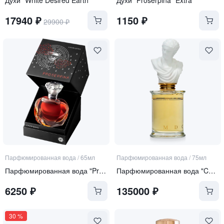
17940
₽
1150
₽
29900
₽
Парфюмированная вода
/
65мл
Парфюмированная вода
/
75мл
Парфюмированная вода "Proserpina"
Парфюмированная вода "Chypre Palatin"
6250
₽
135000
₽
30
%