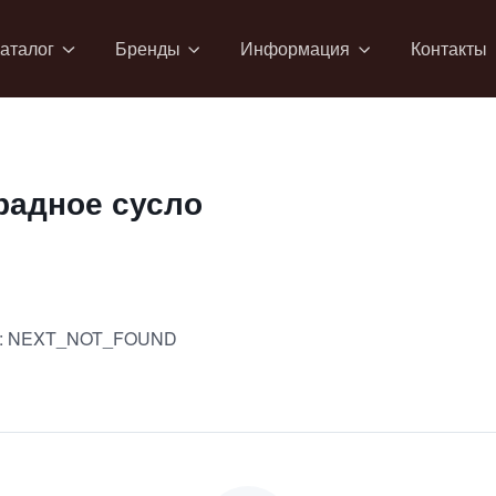
аталог
Бренды
Информация
Контакты
радное сусло
:
NEXT_NOT_FOUND