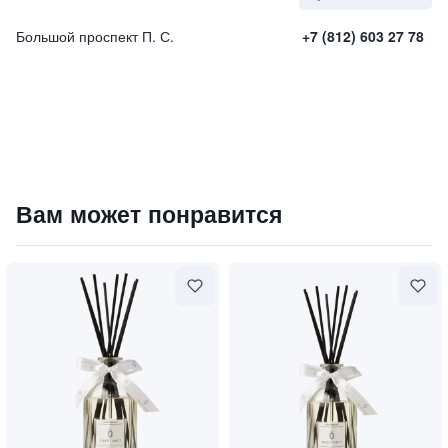
Большой проспект П. С.
+7 (812) 603 27 78
70's диффузор "Musk Monoi"
Вам может понравится
3750
₽
9 840 ₽