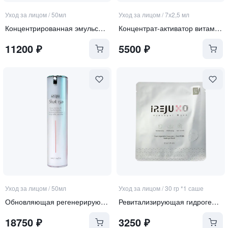
Уход за лицом
/
50мл
Уход за лицом
/
7х2,5 мл
Концентрированная эмульсия-активатор витамина А 3-в-1 для зоны лица, шеи и декольте "Vitamin А booste"
Концентрат-активатор витамина А для чувствительной кожи
11200
₽
5500
₽
Уход за лицом
/
50мл
Уход за лицом
/
30 гр *1 саше
Обновляющая регенерирующая сыворотка со спикулами
Ревитализирующая гидрогелевая маска с экзосомами и ПДРН
18750
₽
3250
₽