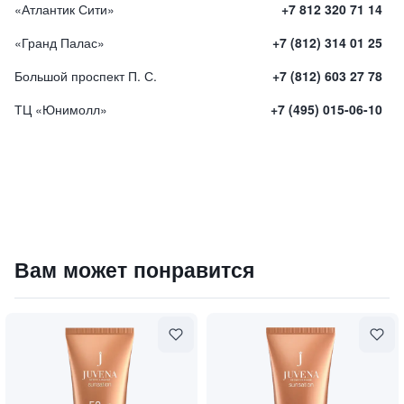
«Атлантик Сити»
+7 812 320 71 14
«Гранд Палас»
+7 (812) 314 01 25
Большой проспект П. С.
+7 (812) 603 27 78
ТЦ «Юнимолл»
+7 (495) 015-06-10
Маска-активатор витамина А для сияния и лифтинга
Вам может понравится
7000
₽
9 840 ₽