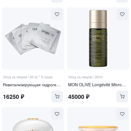
Уход за лицом
/
30 гр * 5 саше
Уход за лицом
/
30ml
Ревитализирующая гидрогелевая маска с экзосомами и ПДРН
MON OLIVE Longévité Microgel Sérum
16250
₽
45000
₽