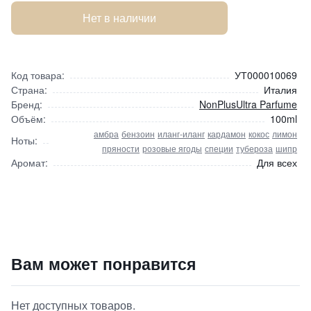
Нет в наличии
Код товара:
УТ000010069
Страна:
Италия
Бренд:
NonPlusUltra Parfume
Объём:
100ml
амбра
бензоин
иланг-иланг
кардамон
кокос
лимон
Ноты:
пряности
розовые ягоды
специи
тубероза
шипр
Аромат:
Для всех
AMNESIA / Амнезия
Вам может понравится
21000
₽
9 840 ₽
Нет доступных товаров.