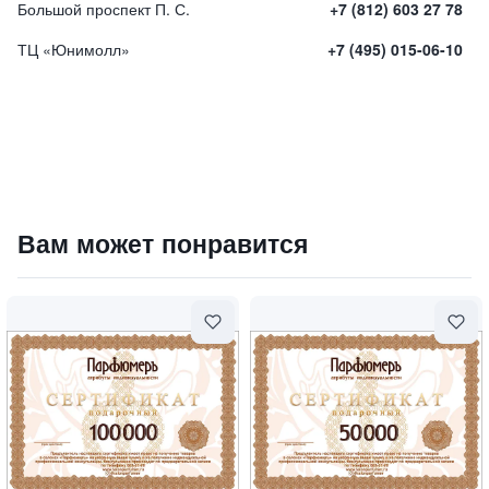
Большой проспект П. С.
+7 (812) 603 27 78
ТЦ «Юнимолл»
+7 (495) 015-06-10
Ampoule Intense Lifting Effect / Концентрат в ампулах 
Вам может понравится
4300
₽
9 840 ₽