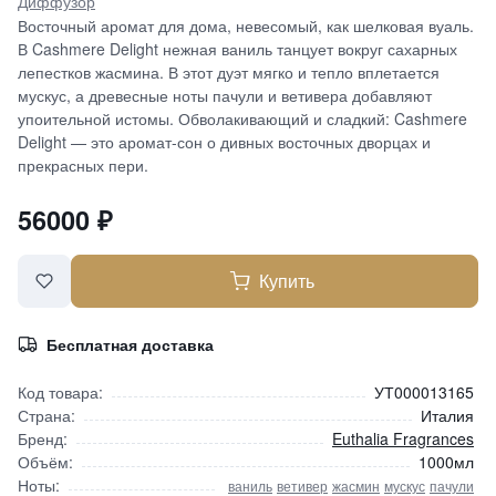
Диффузор
Восточный аромат для дома, невесомый, как шелковая вуаль.
В Cashmere Delight нежная ваниль танцует вокруг сахарных
лепестков жасмина. В этот дуэт мягко и тепло вплетается
мускус, а древесные ноты пачули и ветивера добавляют
упоительной истомы. Обволакивающий и сладкий: Cashmere
Delight — это аромат-сон о дивных восточных дворцах и
прекрасных пери.
56000
₽
Купить
Бесплатная доставка
Код товара:
УТ000013165
Страна:
Италия
Бренд:
Euthalia Fragrances
Объём:
1000мл
Ноты:
ваниль
ветивер
жасмин
мускус
пачули