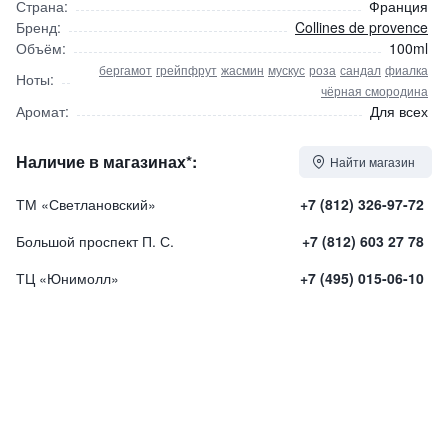
Страна:
Франция
Бренд:
Collines de provence
Объём:
100ml
бергамот
грейпфрут
жасмин
мускус
роза
сандал
фиалка
Ноты:
чёрная смородина
Аромат:
Для всех
Наличие в магазинах*:
Найти магазин
ТМ «Светлановский»
+7 (812) 326-97-72
Большой проспект П. С.
+7 (812) 603 27 78
ТЦ «Юнимолл»
+7 (495) 015-06-10
Blackcurrant Flower / Цветок Черной Смородины