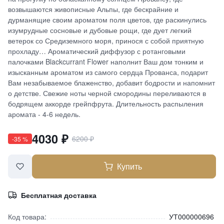
возвышаются живописные Альпы, где бескрайние и
дурманящие своим ароматом поля цветов, где раскинулись
изумрудные сосновые и дубовые рощи, где дует легкий
ветерок со Средиземного моря, принося с собой приятную
прохладу… Ароматический диффузор с ротанговыми
палочками Blackcurrant Flower наполнит Ваш дом тонким и
изысканным ароматом из самого сердца Прованса, подарит
Вам незабываемое блаженство, добавит бодрости и напомнит
о детстве. Свежие ноты черной смородины переливаются в
бодрящем аккорде грейпфрута. Длительность распыления
аромата - 4-6 недель.
4030
₽
6200
₽
-
35
%
Купить
Бесплатная доставка
Код товара:
УТ000000696