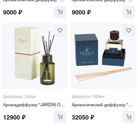
9000
₽
9000
₽
Диффузор
/
250мл
Диффузор
/
500мл
Аромадиффузор "JARDIN ORIENT"
Ароматический диффузор "Zanzibar"
12900
₽
32050
₽