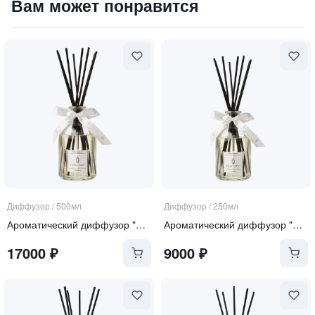
Вам может понравится
6200
₽
9 840 ₽
Диффузор
/
500мл
Диффузор
/
250мл
Ароматический диффузор "Pure Rose"
Ароматический диффузор "Pure Rose"
17000
₽
9000
₽