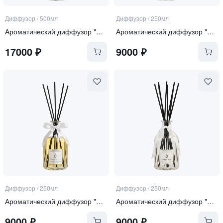
Диффузор
/
500мл
Диффузор
/
250мл
Ароматический диффузор "Soft Linen & Cotton"
Ароматический диффузор "Sea Salt and Orchid"
17000
₽
9000
₽
Диффузор
/
250мл
Диффузор
/
250мл
Ароматический диффузор "Tonka and Oud"
Ароматический диффузор "Soft Linen & Cotton"
9000
₽
9000
₽