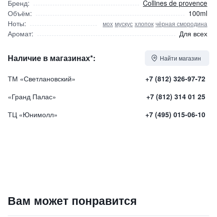
Бренд:
Collines de provence
Объём:
100ml
Ноты:
мох
мускус
хлопок
чёрная смородина
Аромат:
Для всех
Наличие в магазинах*:
Найти магазин
ТМ «Светлановский»
+7 (812) 326-97-72
«Гранд Палас»
+7 (812) 314 01 25
ТЦ «Юнимолл»
+7 (495) 015-06-10
Musk & Berry / Мускус и Ягоды
Вам может понравится
7500
₽
9 840 ₽