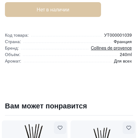
Нет в наличии
Код товара:
УТ000001039
Страна:
Франция
Бренд:
Collines de provence
Объём:
240ml
Аромат:
Для всех
Ароматический диффузор OrangeBlossom (Флердоранж)
Вам может понравится
6600
₽
9 840 ₽