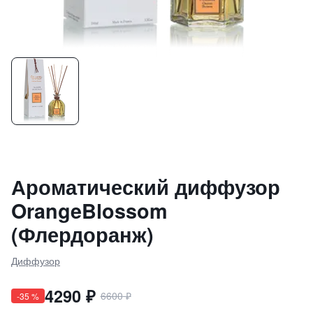
Ароматический диффузор
OrangeBlossom
(Флердоранж)
Диффузор
4290
₽
6600
₽
-
35
%