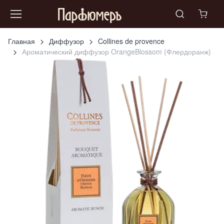
Главная
Диффузор
Collines de provence
Ароматический диффузор OrangeBlossom (Флердоранж)