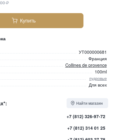
200
₽
Купить
вка
УТ000000681
Франция
Collines de provence
100ml
пудровые
Для всех
х*:
Найти магазин
+7 (812) 326-97-72
+7 (812) 314 01 25
+7 (812) 603 27 78