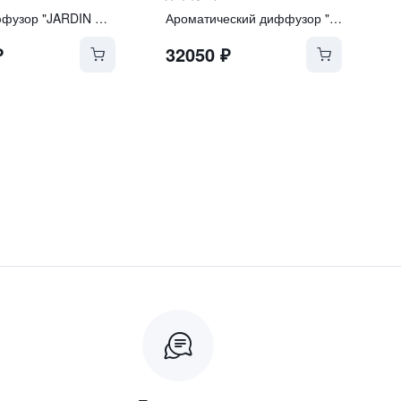
Аромадиффузор "JARDIN ORIENT"
Ароматический диффузор "Zanzibar"
₽
32050
₽