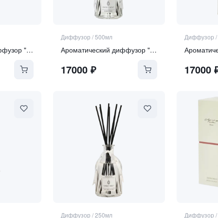
Диффузор
/
500мл
Диффузор
Ароматический диффузор "Pure Rose"
Ароматический диффузор "Sea Salt and Orchid"
17000
₽
17000
Диффузор
/
250мл
Диффузор