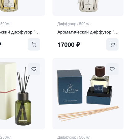
/
500мл
Диффузор
/
500мл
Ароматический диффузор "Tonka and Oud"
Ароматический диффузор "Soft Linen & Cotton"
₽
17000
₽
/
250мл
Диффузор
/
500мл