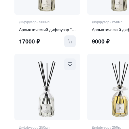
Диффузор
/
500мл
Диффузор
/
250мл
Ароматический диффузор "Pure Rose"
17000
₽
9000
₽
Диффузор
/
250мл
Диффузор
/
250мл