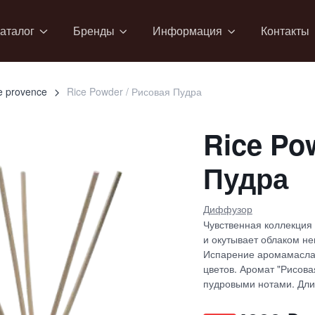
аталог
Бренды
Информация
Контакты
de provence
Rice Powder / Рисовая Пудра
Rice Po
Пудра
Диффузор
Чувственная коллекция
и окутывает облаком не
Испарение аромамасла 
цветов. Аромат "Рисова
пудровыми нотами. Дли