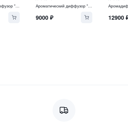
Ароматический диффузор "Tonka and Oud"
Ароматический диффузор "Soft Linen & Cotton"
9000
₽
12900