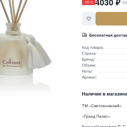
4030
₽
6
-
35
%
Бесплатная доста
Код товара:
Страна:
Бренд:
Объём:
Ноты:
Аромат:
Наличие в магазина
ТМ «Светлановский»
«Гранд Палас»
Большой проспект П. С.