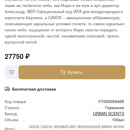
такие же любители неба, как Мари и ее муж и арт-директор
Александр. BER Официальный код IATA для международного
аэропорта Берлина, а CAVOK – авиационная аббревиатура,
описывающая идеальные условия полета, то самое идеально
синее небо, ощущение от которого Мари смогла передать
одной многогранной, чистой, ненавязчиво озоновой, пряно-
мускусной нотой.
27750
₽
Купить
Бесплатная доставка
Код товара:
УТ000009465
Страна:
Германия
Бренд:
URBAN SCENTS
Объём:
100мл
calone
Calone
липовый цвет
минеральный аккорд
мускус
Ноты: