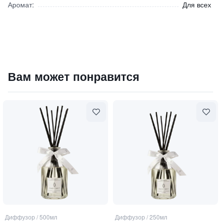
Аромат:
Для всех
Диффузор "Decor Classic Tessuto" / "Ткань"
Вам может понравится
19600
₽
9 840 ₽
Диффузор
/
500мл
Диффузор
/
250мл