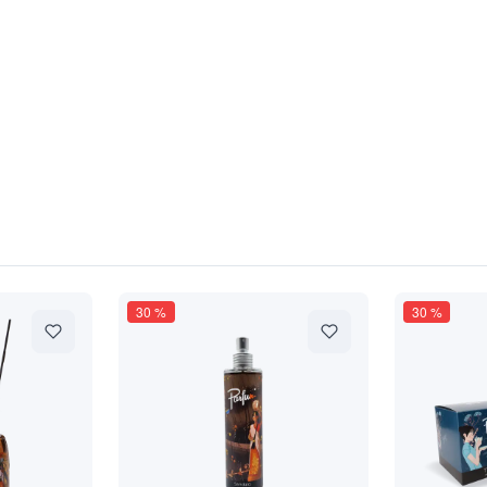
30
%
30
%