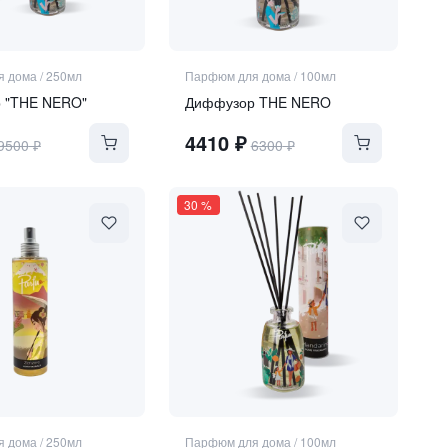
я дома
/
250мл
Парфюм для дома
/
100мл
 "THE NERO"
Диффузор THE NERO
4410
₽
9500
₽
6300
₽
30
%
я дома
/
250мл
Парфюм для дома
/
100мл