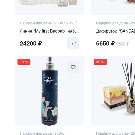
Парфюм для дома
/
250мл + 190г
Парфюм для дома
/
2
Линия "My first Baobab" набор "Platinum"
Диффузор "SANDA
24200
₽
6650
₽
9500
₽
30
%
30
%
Парфюм для дома
/
250мл
Парфюм для дома
/
2