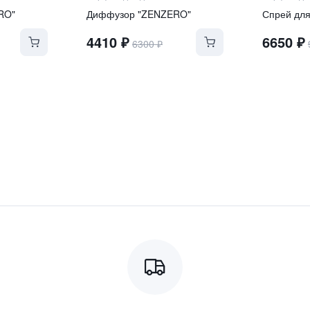
RO"
Диффузор "ZENZERO"
Спрей дл
4410
₽
6650
₽
6300
₽