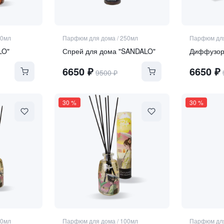
50мл
Парфюм для дома
/
250мл
Парфюм дл
LO"
Спрей для дома "SANDALO"
Диффузор
6650
₽
6650
₽
9500
₽
30
%
30
%
50мл
Парфюм для дома
/
100мл
Парфюм дл