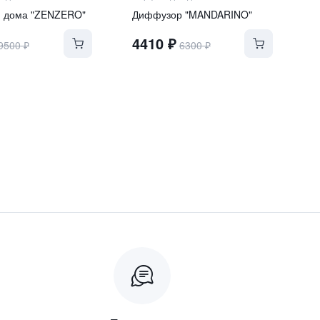
я дома "ZENZERO"
Диффузор "MANDARINO"
4410
₽
9500
₽
6300
₽