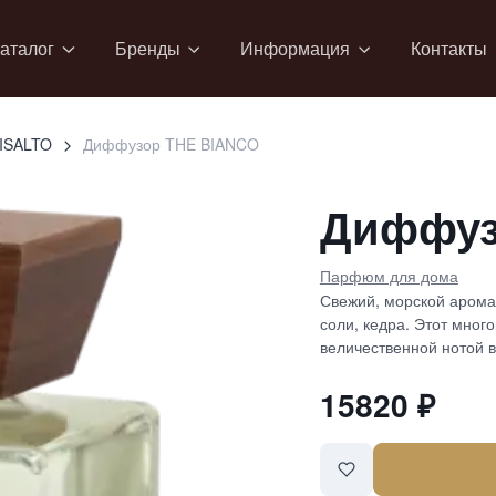
аталог
Бренды
Информация
Контакты
ISALTO
Диффузор THE BIANCO
Диффуз
Парфюм для дома
Свежий, морской аромат
соли, кедра. Этот мног
величественной нотой в
15820
₽