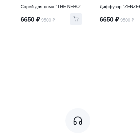
Спрей для дома "THE NERO"
Диффузор "ZENZE
6650
₽
6650
₽
9500
₽
9500
₽