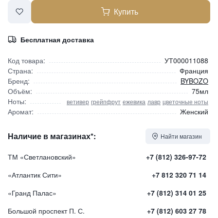
Купить
Бесплатная доставка
Код товара:
УТ000011088
Страна:
Франция
Бренд:
BYBOZO
Объём:
75мл
Ноты:
ветивер
грейпфрут
ежевика
лавр
цветочные ноты
Аромат:
Женский
Наличие в магазинах*:
Найти магазин
ТМ «Светлановский»
+7 (812) 326-97-72
«Атлантик Сити»
+7 812 320 71 14
«Гранд Палас»
+7 (812) 314 01 25
Большой проспект П. С.
+7 (812) 603 27 78