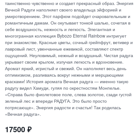
таинственно чувственно и создает прекрасный образ. Энергия
Вечной Радуги наполняет своего владельца эйфорией и
умиротворением. Этот парфюм подойдет очаровательным и
романтичным дамам. Он окутывает тонкой шалью, сочетая в
себе воздушность, нежность и легкость. Элегантная и
многогранная коллекция Bybozo Eternal Rainbow интригует
при знакомстве. Красные цветы, сочный грейпфрут, ветивер и
лавровый лист, увенчанные ежевикой, составляют спектр
ощущений. Неуловимый, нежный и воздушный. Чистая радуга
укрывает своим крылом, излучая легкость и вдохновение.
Аромат яркий, игристый и свежий. Он наполняет весь день
оптимизмом, разливаясь вокруг нежными и мерцающими
красками! История аромата Вечная радуга — именно такую
радугу видел Хамуди, гуляя по окрестностям Монпелье.
«Справа было фиолетовое поле, слева золотое, сзади густой
зеленый лес и впереди РАДУГА. Это было просто
потрясающе». Энергия радости и счастья! Так родилась
«Вечная радуга».
17500
₽