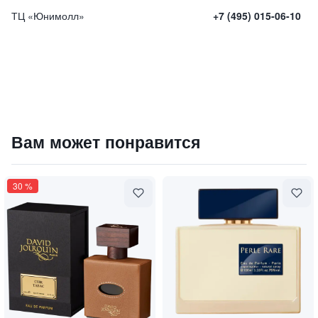
ТЦ «Юнимолл»
+7 (495) 015-06-10
Парфюмированная вода "Eternal Rainbow" / "Вечная раду
Вам может понравится
17500
₽
9 840 ₽
30
%