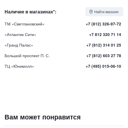
Наличие в магазинах*:
Найти магазин
ТМ «Светлановский»
+7 (812) 326-97-72
«Атлантик Сити»
+7 812 320 71 14
«Гранд Палас»
+7 (812) 314 01 25
Большой проспект П. С.
+7 (812) 603 27 78
ТЦ «Юнимолл»
+7 (495) 015-06-10
Extreme Caviar Shampoo for Dyed Hair / Шампунь для ок
Вам может понравится
5500
₽
9 840 ₽