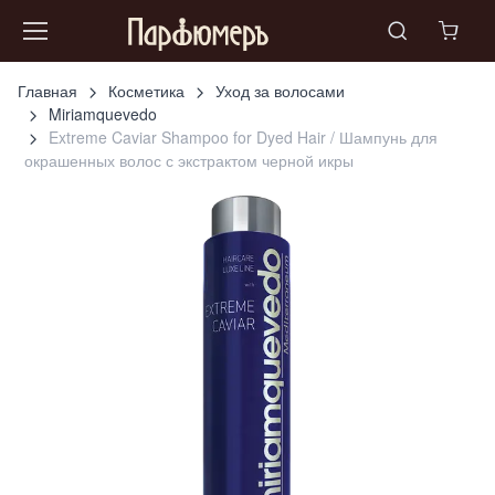
Главная
Косметика
Уход за волосами
Miriamquevedo
Extreme Caviar Shampoo for Dyed Hair / Шампунь для
окрашенных волос с экстрактом черной икры