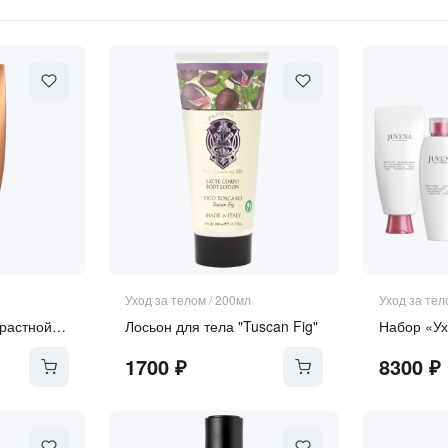
ерани и Розы
Уход за телом
/
200мл
Уход за тел
Передовой антивозрастной лосьон для тела SPF 30
Лосьон для тела "Tuscan Fig"
Набор «Ух
1700
₽
8300
₽