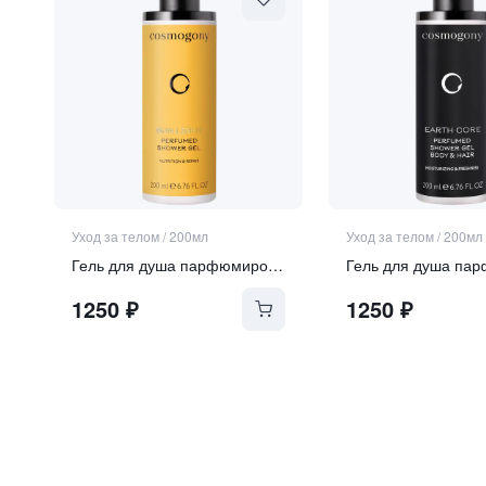
Уход за телом
/
200мл
Уход за телом
/
200мл
Гель для душа парфюмированный для тела и волос
1250
₽
1250
₽