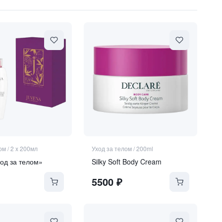
ом
/
2 x 200мл
Уход за телом
/
200ml
од за телом»
Silky Soft Body Cream
5500
₽