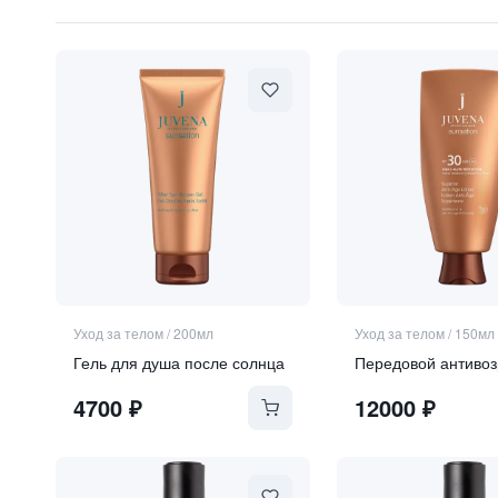
1760
₽
Гель для душа Armonia / Гармония, С маслами Г
9 840 ₽
Уход за телом
/
200мл
Уход за телом
/
150мл
Гель для душа после солнца
4700
₽
12000
₽