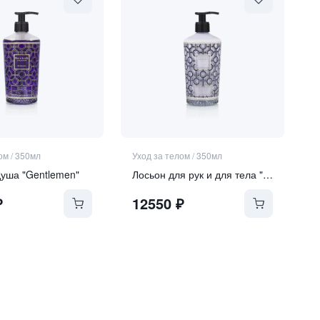
ом
/
350мл
Уход за телом
/
350мл
душа "Gentlemen"
Лосьон для рук и для тела "Gentlemen"
₽
12550
₽