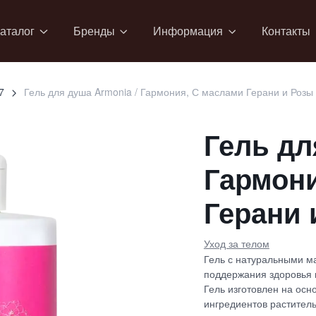
аталог
Бренды
Информация
Контакты
7
Гель для душа Armonia / Гармония, С маслами Герани и Розы
Гель дл
Гармони
Герани 
Уход за телом
Гель с натуральными м
поддержания здоровья 
Гель изготовлен на ос
ингредиентов растител