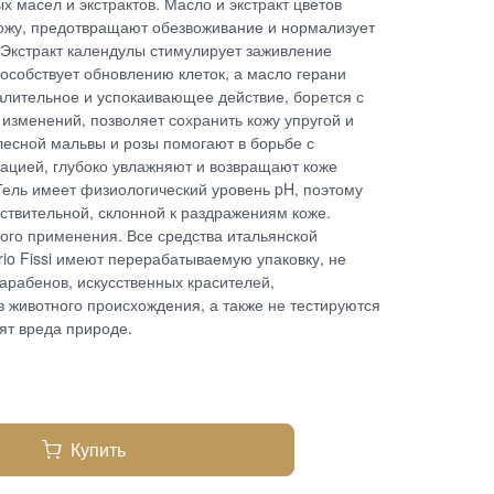
 масел и экстрактов. Масло и экстракт цветов
ожу, предотвращают обезвоживание и нормализует
 Экстракт календулы стимулирует заживление
особствует обновлению клеток, а масло герани
алительное и успокаивающее действие, борется с
изменений, позволяет сохранить кожу упругой и
лесной мальвы и розы помогают в борьбе с
ацией, глубоко увлажняют и возвращают коже
Гель имеет физиологический уровень pH, поэтому
вствительной, склонной к раздражениям коже.
ого применения. Все средства итальянской
io Fissi имеют перерабатываемую упаковку, не
арабенов, искусственных красителей,
в животного происхождения, а также не тестируются
ят вреда природе.
Купить