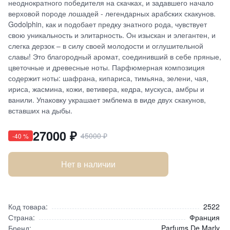
неоднократного победителя на скачках, и задавшего начало
верховой породе лошадей - легендарных арабских скакунов.
Godolphin, как и подобает предку знатного рода, чувствует
свою уникальность и элитарность. Он изыскан и элегантен, и
слегка дерзок – в силу своей молодости и оглушительной
славы! Это благородный аромат, соединивший в себе пряные,
цветочные и древесные ноты. Парфюмерная композиция
содержит ноты: шафрана, кипариса, тимьяна, зелени, чая,
ириса, жасмина, кожи, ветивера, кедра, мускуса, амбры и
ванили. Упаковку украшает эмблема в виде двух скакунов,
вставших на дыбы.
27000
₽
45000
₽
-
40
%
Нет в наличии
Код товара:
2522
Страна:
Франция
Бренд:
Parfums De Marly