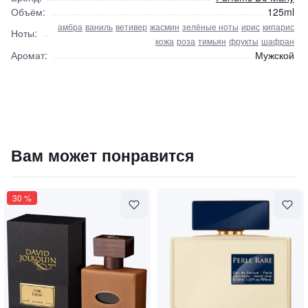
Объём:
125ml
амбра
ваниль
ветивер
жасмин
зелёные ноты
ирис
кипарис
Ноты:
кожа
роза
тимьян
фрукты
шафран
Аромат:
Мужской
Godolphin / Годолфин
Вам может понравится
45000
₽
9 840 ₽
30
%