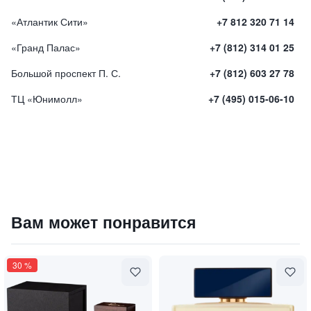
«Атлантик Сити»
+7 812 320 71 14
«Гранд Палас»
+7 (812) 314 01 25
Большой проспект П. С.
+7 (812) 603 27 78
ТЦ «Юнимолл»
+7 (495) 015-06-10
Парфюмированная вода "BOXER" / "Боксер"
Вам может понравится
19650
₽
9 840 ₽
30
%