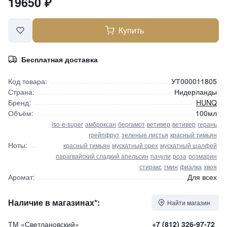
19650
₽
Купить
Бесплатная доставка
Код товара:
УТ000011805
Страна:
Нидерланды
Бренд:
HUNQ
Объём:
100мл
iso-e-super
амброксан
бергамот
ветивер
ветивер
герань
грейпфрут
зеленые листья
красный тимьян
Ноты:
красный тимьян
мускатный орех
мускатный шалфей
парагвайский сладкий апельсин
пачули
роза
розмарин
стиракс
тмин
фиалка
хвоя
Аромат:
Для всех
Наличие в магазинах*:
Найти магазин
ТМ «Светлановский»
+7 (812) 326-97-72