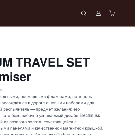
Войти в проф
UM TRAVEL SET
omiser
а
оскошными, роскошными флаконами, но теперь
аслаждаться в дороге с новыми наборами для
й распылитель — предмет желания: его
— это безошибочно узнаваемый дизайн Electimuss
й из розового золота, сочетающейся с
ыми панелями и качественной магнитной крышкой,
о ориентируется. Империум Софии Барделли