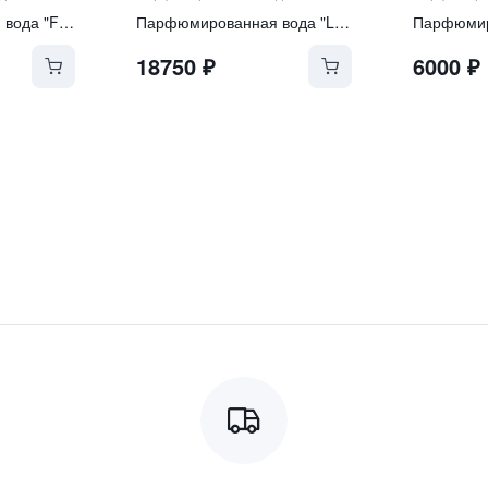
Парфюмированная вода "FIORIALUX"
Парфюмированная вода "Lullaby"
18750
₽
6000
₽