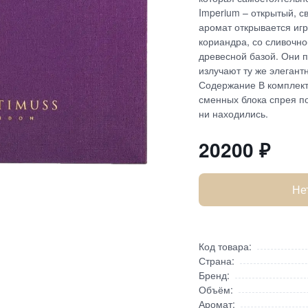
Imperium – открытый, 
аромат открывается иг
кориандра, со сливочн
древесной базой. Они 
излучают ту же элегант
Содержание В комплект
сменных блока спрея по
ни находились.
20200
₽
Не
Код товара:
Страна:
Бренд:
Объём:
Аромат: