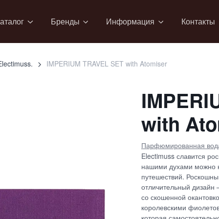
аталог
Бренды
Информация
Контакты
Electimuss.
IMPERIUM TRAVEL SET with Atomiser
IMPERI
with At
Парфюмированная вод
Electimuss славится р
нашими духами можно н
путешествий. Роскошны
отличительный дизайн 
со скошенной окантовко
королевскими фиолетов
которая самостоятельн