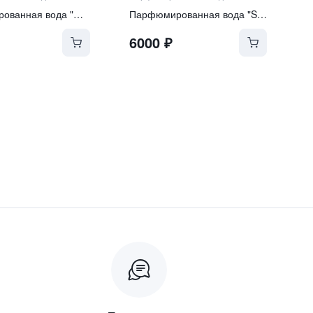
Парфюмированная вода "Over the Moon"
Парфюмированная вода "Sophistication"
6000
₽