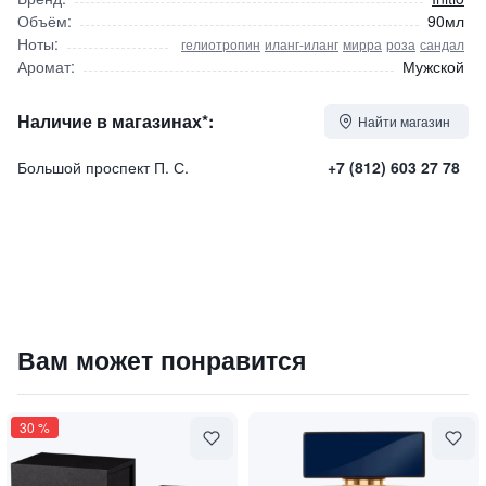
Объём:
90мл
Ноты:
гелиотропин
иланг-иланг
мирра
роза
сандал
Аромат:
Мужской
Наличие в магазинах*:
Найти магазин
Большой проспект П. С.
+7 (812) 603 27 78
Парфюмированная вода "Psychedelic love" / "Психодели
Вам может понравится
51000
₽
9 840 ₽
30
%