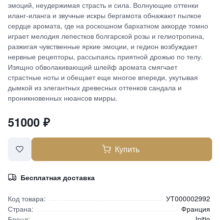
эмоций, неудержимая страсть и сила. Волнующие оттенки
иланг-иланга и звучные искры бергамота обнажают пылкое
сердце аромата, где на роскошном бархатном аккорде томно
играет мелодия лепестков болгарской розы и гелиотропина,
разжигая чувственные яркие эмоции, и гедион возбуждает
нервные рецепторы, рассыпаясь приятной дрожью по телу.
Изящно обволакивающий шлейф аромата смягчает
страстные ноты и обещает еще многое впереди, укутывая
дымкой из элегантных древесных оттенков сандала и
проникновенных нюансов мирры.
51000
₽
Купить
Бесплатная доставка
Код товара:
УТ000002992
Страна:
Франция
Бренд:
Initio