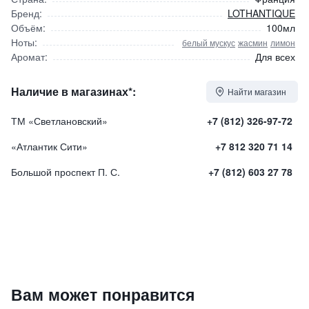
Бренд:
LOTHANTIQUE
Объём:
100мл
Ноты:
белый мускус
жасмин
лимон
Аромат:
Для всех
Наличие в магазинах*:
Найти магазин
ТМ «Светлановский»
+7 (812) 326-97-72
«Атлантик Сити»
+7 812 320 71 14
Большой проспект П. С.
+7 (812) 603 27 78
Интерьерные духи "LE JARDIN D’ELISA" / "САДЫ ЭЛИЗЫ"
Вам может понравится
2700
₽
9 840 ₽