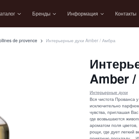
аталог
Бренды
Информация
Контакты
ollines de provence
Интерьерные духи Amber / Амбра
Интерь
Amber /
Интерьерные духи
Вся чистота Прованса 
исключительно парфюме
чувства, приглашая Вас
где возвышаются живоп
ароматом поля цветов,
рощи, где дует легкий 
приятную прохладу… И