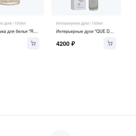
е духи
/
100мл
Интерьерные духи
/
100мл
Спрей-дымка для белья "RÊVE D'ANGES" | "МЕЧТА АНГЕЛА"
Интерьерные духи "QUE DE L'AMOUR" | "ТОЛЬКО ЛЮБОВЬ"
4200
₽