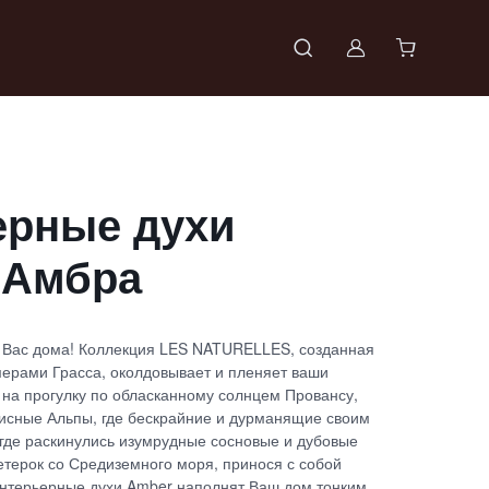
Войти в проф
ерные духи
 Амбра
у Вас дома! Коллекция LES NATURELLES, созданная
рами Грасса, околдовывает и пленяет ваши
 на прогулку по обласканному солнцем Провансу,
исные Альпы, где бескрайние и дурманящие своим
 где раскинулись изумрудные сосновые и дубовые
ветерок со Средиземного моря, принося с собой
нтерьерные духи Amber наполнят Ваш дом тонким