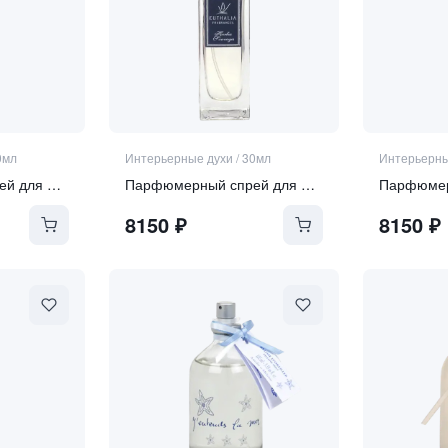
0мл
Интерьерные духи
/
30мл
Интерьерны
Парфюмерный спрей для дома "Zanzibar"
Парфюмерный спрей для дома "Herbes Sauvages"
8150
₽
8150
₽