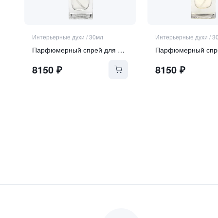
Интерьерные духи
/
30мл
Интерьерные духи
/
3
Парфюмерный спрей для дома "Bianco D'alba"
8150
₽
8150
₽