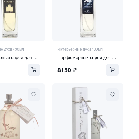
е духи
/
30мл
Интерьерные духи
/
30мл
Парфюмерный спрей для дома "Duomo Milano"
Парфюмерный спрей для дома "Blue Essence"
8150
₽