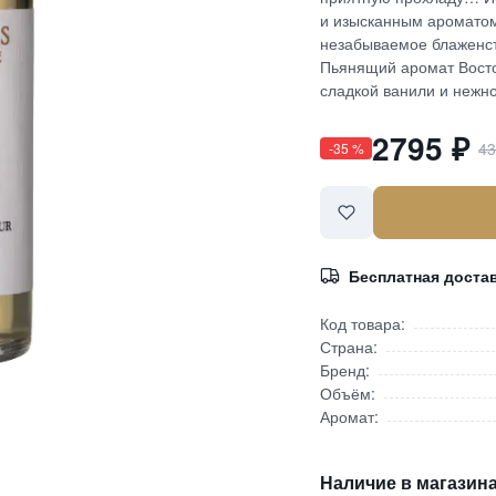
и изысканным ароматом
незабываемое блаженств
Пьянящий аромат Вост
сладкой ванили и нежно
2795
₽
4
-
35
%
Бесплатная доста
Код товара:
Страна:
Бренд:
Объём:
Аромат:
Наличие в магазина