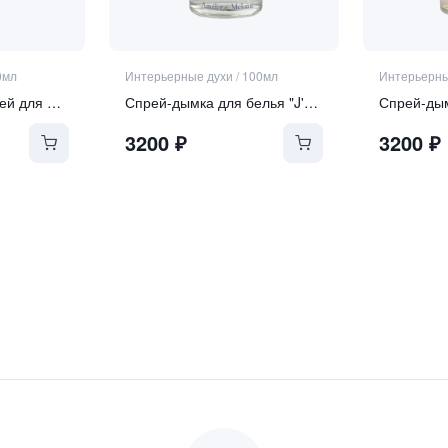
0мл
Интерьерные духи
/
100мл
Интерьерны
Парфюмерный спрей для дома "Ambre Noir"
Спрей-дымка для белья "J'ENTENDS LA MER SENTEURS" | "Я СЛЫШУ АРОМАТ МОРЯ"
3200
₽
3200
₽