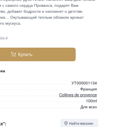
 с самого сердца Прованса, подарят Вам
о, добавят бодрости и напомнят о детстве.
ока… Окутывающий теплым облаком аромат
го мускуса.
300
₽
Купить
вка
УТ000001134
Франция
Collines de provence
100ml
Для всех
х*:
Найти магазин