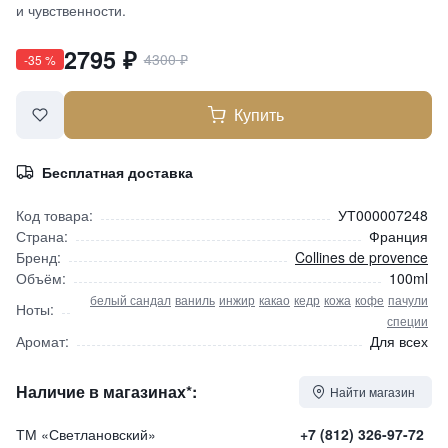
и чувственности.
2795
₽
4300
₽
-
35
%
Купить
Бесплатная доставка
Код товара:
УТ000007248
Страна:
Франция
Бренд:
Collines de provence
Объём:
100ml
белый сандал
ваниль
инжир
какао
кедр
кожа
кофе
пачули
Ноты:
специи
Аромат:
Для всех
Наличие в магазинах*:
Найти магазин
ТМ «Светлановский»
+7 (812) 326-97-72