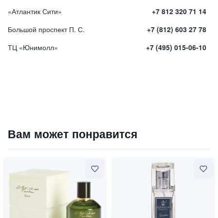
«Атлантик Сити»
+7 812 320 71 14
Большой проспект П. С.
+7 (812) 603 27 78
ТЦ «Юнимолл»
+7 (495) 015-06-10
Интерьерные духи Flamboyant Wood (Цветное Дерево)
Вам может понравится
4300
₽
9 840 ₽