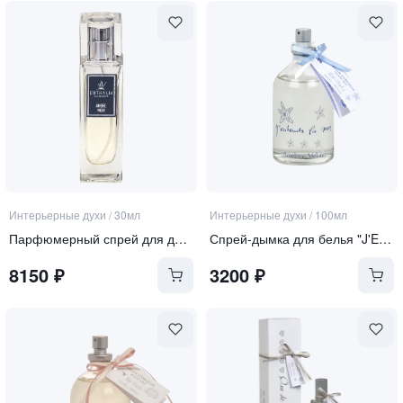
Интерьерные духи
/
30мл
Интерьерные духи
/
100мл
Парфюмерный спрей для дома "Ambre Noir"
Спрей-дымка для белья "J'ENTENDS LA MER SENTEURS" | "Я СЛЫШУ АРОМАТ МОРЯ"
8150
₽
3200
₽