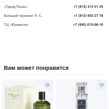
«Гранд Палас»
+7 (812) 314 01 25
Большой проспект П. С.
+7 (812) 603 27 78
ТЦ «Юнимолл»
+7 (495) 015-06-10
Интерьерные духи Orange Blossom / Цветок апельсина
Вам может понравится
4300
₽
9 840 ₽