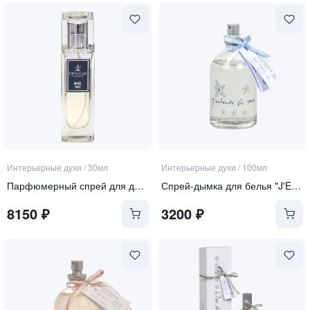
Интерьерные духи
/
30мл
Интерьерные духи
/
100мл
Парфюмерный спрей для дома "Ambre Noir"
Спрей-дымка для белья "J'ENTENDS LA MER SENTEURS" | "Я СЛЫШУ АРОМАТ МОРЯ"
8150
₽
3200
₽