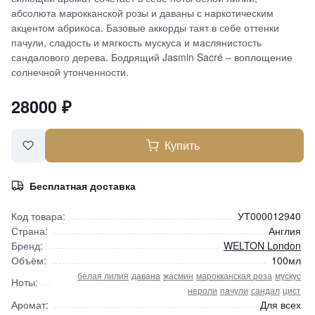
абсолюта марокканской розы и даваны с наркотическим
акцентом абрикоса. Базовые аккорды таят в себе оттенки
пачули, сладость и мягкость мускуса и маслянистость
сандалового дерева. Бодрящий Jasmin Sacré – воплощение
солнечной утонченности.
28000
₽
Купить
Бесплатная доставка
Код товара:
УТ000012940
Страна:
Англия
Бренд:
WELTON London
Объём:
100мл
белая лилия
давана
жасмин
марокканская роза
мускус
Ноты:
нероли
пачули
сандал
цист
Аромат:
Для всех