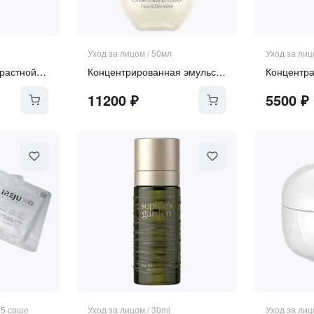
Уход за лицом
/
50мл
Уход за ли
Передовой антивозрастной крем для лица SPF 30
Концентрированная эмульсия-активатор витамина А 3-в-1 для зоны лица, шеи и декольте "Vitamin А booste"
11200
₽
5500
₽
* 5 саше
Уход за лицом
/
30ml
Уход за ли