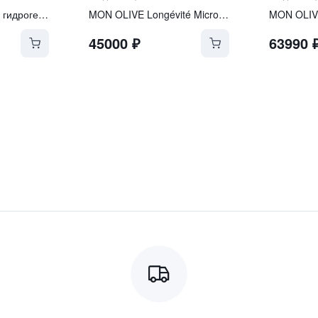
Ревитализирующая гидрогелевая маска с экзосомами и ПДРН
MON OLIVE Longévité Microgel Sérum
45000
₽
63990