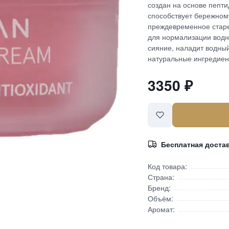
создан на основе пепти
способствует бережном
преждевременное старе
для нормализации водно
сияние, наладит водны
натуральные ингредиент
3350
₽
Бесплатная доста
Код товара:
Страна:
Бренд:
Объём:
Аромат: