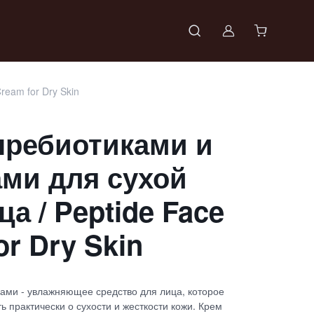
Войти в проф
ream for Dry Skin
пребиотиками и
ми для сухой
ца / Peptide Face
or Dry Skin
ами - увлажняющее средство для лица, которое
ь практически о сухости и жесткости кожи. Крем