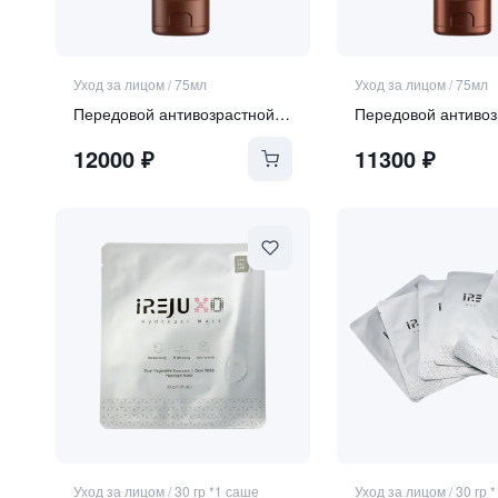
Уход за лицом
/
75мл
Уход за лицом
/
75мл
Передовой антивозрастной крем для лица SPF 50
12000
₽
11300
₽
Уход за лицом
/
30 гр *1 саше
Уход за лицом
/
30 гр 