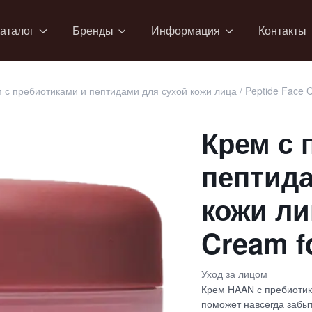
аталог
Бренды
Информация
Контакты
 с пребиотиками и пептидами для сухой кожи лица / Peptide Face C
Крем с 
пептида
кожи ли
Cream f
Уход за лицом
Крем HAAN с пребиотик
поможет навсегда забыт