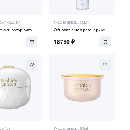
цом
/
7х2,5 мл
Уход за лицом
/
50мл
Концентрат-активатор витамина А для чувствительной кожи
Обновляющая регенерирующая сыворотка со спикулами
18750
₽
цом
/
50ml
Уход за лицом
/
50ml