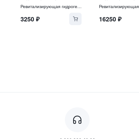
Ревитализирующая гидрогелевая маска с экзосомами и ПДРН
3250
₽
16250
₽