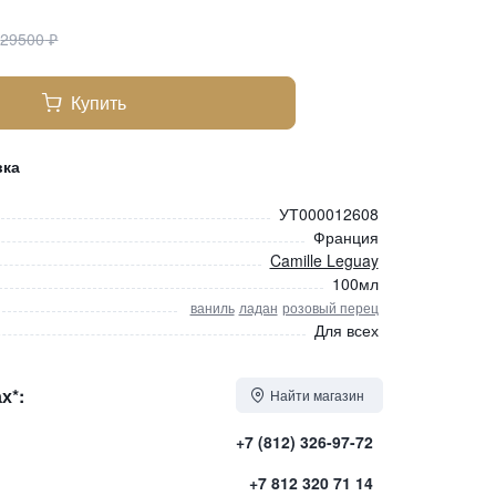
₽
29500
₽
Купить
вка
УТ000012608
Франция
Camille Leguay
100мл
ваниль
ладан
розовый перец
Для всех
х*:
Найти магазин
+7 (812) 326-97-72
+7 812 320 71 14