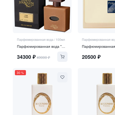
Парфюмированная вода
/
100мл
Парфюмированная во
Парфюмированная вода "Cuir Tabac"
34300
₽
20500
₽
49000
₽
30
%