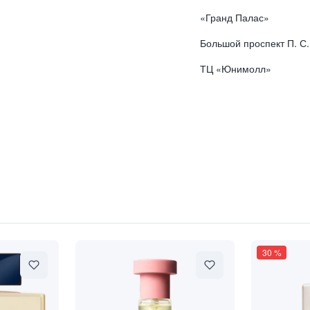
«Гранд Палас»
Большой проспект П. С.
ТЦ «Юнимолл»
ма веков"
30
%