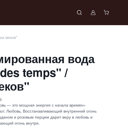
Войти в проф
ма веков"
ированная вода
 des temps" /
еков"
а
овь — это мощная энергия с начала времён»
л: Любовь, Восстанавливающий внутренний огонь
аданом и розовым перцем дарит веру в любовь и
вающий огонь внутри.