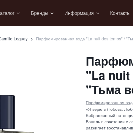
аталог
Бренды
Информация
Контакты
Camille Leguay
Парфюмированная вода "La nuit des temps" / "Ть
Парфюм
"La nuit
"Тьма в
Парфюмированная вод
«Я верю в Любовь. Люб
Вибрационный потенциа
Ваниль в сочетании с л
разжигает восстанавли