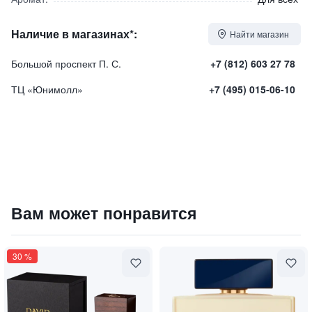
Наличие в магазинах*:
Найти магазин
Большой проспект П. С.
+7 (812) 603 27 78
ТЦ «Юнимолл»
+7 (495) 015-06-10
Парфюмированная вода "LEMON TART" / "Лимонный тар
Вам может понравится
11900
₽
9 840 ₽
30
%