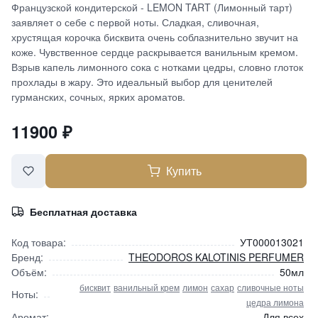
Французской кондитерской - LEMON TART (Лимонный тарт)
заявляет о себе с первой ноты. Сладкая, сливочная,
хрустящая корочка бисквита очень соблазнительно звучит на
коже. Чувственное сердце раскрывается ванильным кремом.
Взрыв капель лимонного сока с нотками цедры, словно глоток
прохлады в жару. Это идеальный выбор для ценителей
гурманских, сочных, ярких ароматов.
11900
₽
Купить
Бесплатная доставка
Код товара:
УТ000013021
Бренд:
THEODOROS KALOTINIS PERFUMER
Объём:
50мл
бисквит
ванильный крем
лимон
сахар
сливочные ноты
Ноты:
цедра лимона
Аромат:
Для всех