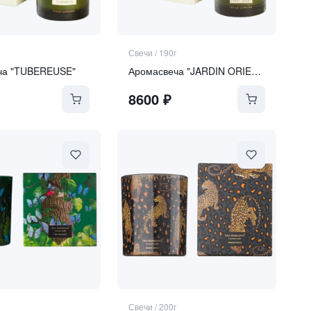
Свечи
/
190г
ча "TUBEREUSE"
Аромасвеча "JARDIN ORIENT"
8600
₽
Свечи
/
200г