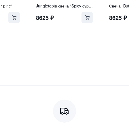
r pine"
Jungletopia свеча "Spicy cypriol"
Свеча "Butt
8625
₽
8625
₽