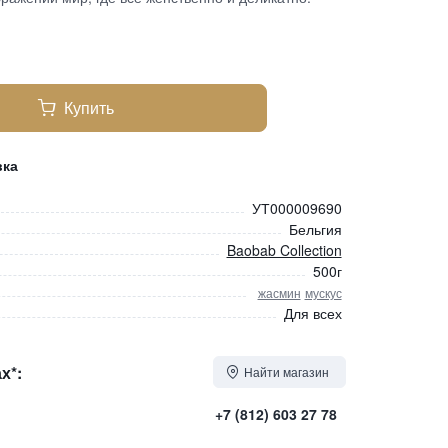
Купить
вка
УТ000009690
Бельгия
Baobab Collection
500г
жасмин
мускус
Для всех
х*:
Найти магазин
+7 (812) 603 27 78