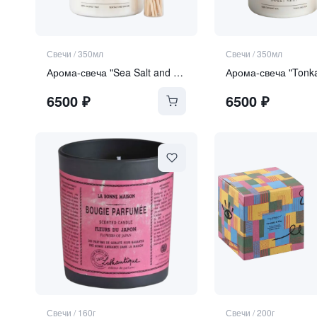
Свечи
/
350мл
Свечи
/
350мл
Арома-свеча "Sea Salt and Orchid"
Арома-свеча "Tonk
6500
₽
6500
₽
Свечи
/
160г
Свечи
/
200г