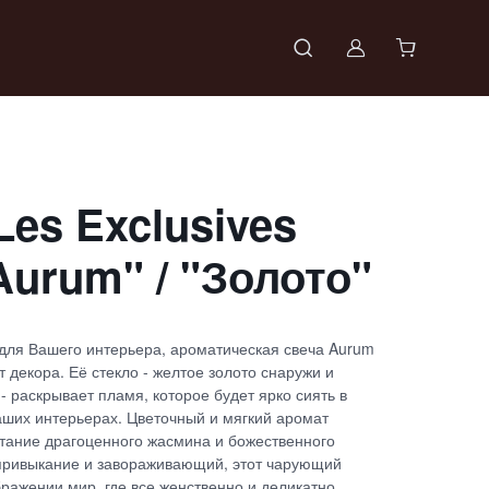
Войти в проф
Les Exclusives
Aurum" / "Золото"
ля Вашего интерьера, ароматическая свеча Aurum
 декора. Её стекло - желтое золото снаружи и
- раскрывает пламя, которое будет ярко сиять в
аших интерьерах. Цветочный и мягкий аромат
етание драгоценного жасмина и божественного
привыкание и завораживающий, этот чарующий
ражении мир, где все женственно и деликатно.