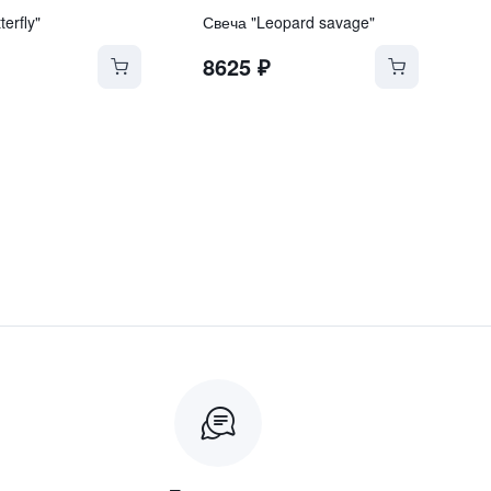
erfly"
Свеча "Leopard savage"
8625
₽