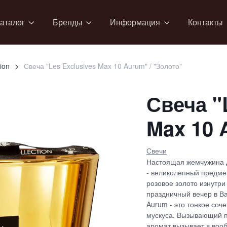
аталог
Бренды
Информация
Контакты
ion
Свеча "Les Exclusives Max 10 Aurum" / "Золото"
Свеча "
Max 10 
Свечи
Настоящая жемчужина д
- великолепный предмет
розовое золото изнутри 
праздничный вечер в В
Aurum - это тонкое соч
мускуса. Вызывающий 
аромат вызывает в вооб