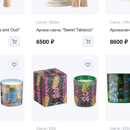
Свечи
/
350мл
Свечи
/
190г
a and Oud"
Арома-свеча "Sweet Tabacco"
Аромасве
6500
₽
8600
₽
Свечи
/
200г
Свечи
/
200г