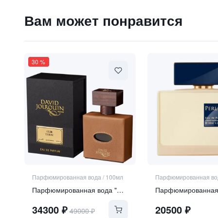
Вам может понравится
15000
₽
Парфюмированная вода "Fire Amber" / "Огненны
9 840 ₽
30
%
Парфюмированная вода
/
100мл
Парфюмированная во
Парфюмированная вода "Cuir Tabac"
34300
₽
20500
₽
49000
₽