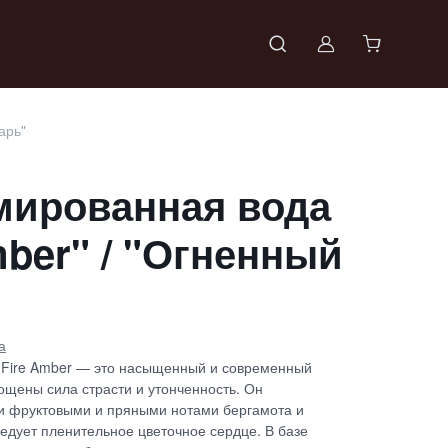
Войти в проф
арь"
ированная вода
mber" / "Огненный
а
. Fire Amber — это насыщенный и современный
ощены сила страсти и утонченность. Он
и фруктовыми и пряными нотами бергамота и
едует пленительное цветочное сердце. В базе