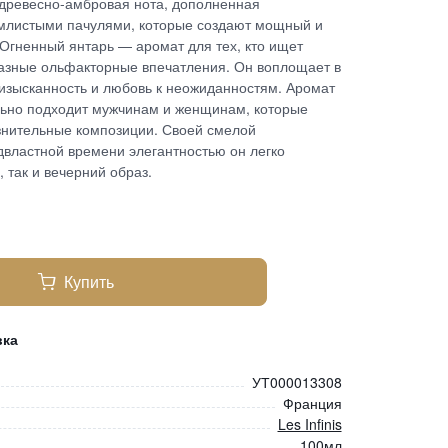
 древесно-амбровая нота, дополненная
емлистыми пачулями, которые создают мощный и
гненный янтарь — аромат для тех, кто ищет
азные ольфакторные впечатления. Он воплощает в
 изысканность и любовь к неожиданностям. Аромат
ьно подходит мужчинам и женщинам, которые
знительные композиции. Своей смелой
двластной времени элегантностью он легко
 так и вечерний образ.
Купить
вка
УТ000013308
Франция
Les Infinis
100мл