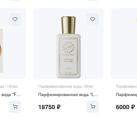
да
/
100мл
Парфюмированная вода
/
50мл
Парфюмиро
Парфюмированная вода "FIORIALUX"
Парфюмированная вода "Lullaby"
18750
₽
6000
₽