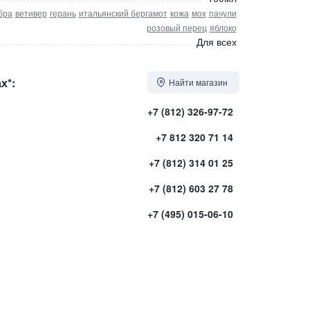
бра
ветивер
герань
итальянский бергамот
кожа
мох
пачули
розовый перец
яблоко
Для всех
х*:
Найти магазин
+7 (812) 326-97-72
+7 812 320 71 14
+7 (812) 314 01 25
+7 (812) 603 27 78
+7 (495) 015-06-10