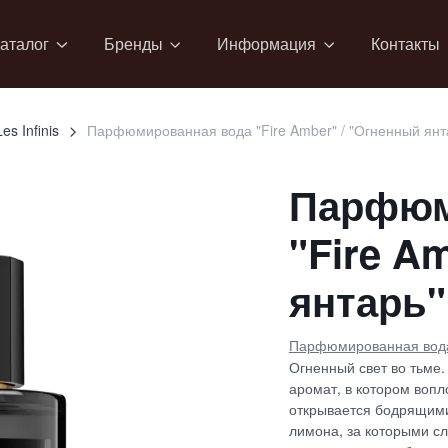
аталог
Бренды
Информация
Контакты
Les Infinis
Парфюмированная вода "Fire Amber" / "Огненный янт
Парфюм
"Fire A
янтарь"
Парфюмированная вод
Огненный свет во тьме
аромат, в котором вопл
открывается бодрящим
лимона, за которыми сл